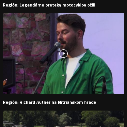
Región: Legendárne preteky motocyklov ožili
Región: Richard Autner na Nitrianskom hrade