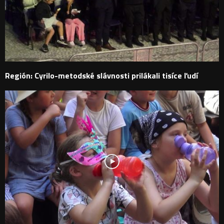
Región: Cyrilo-metodské slávnosti prilákali tisíce ľudí