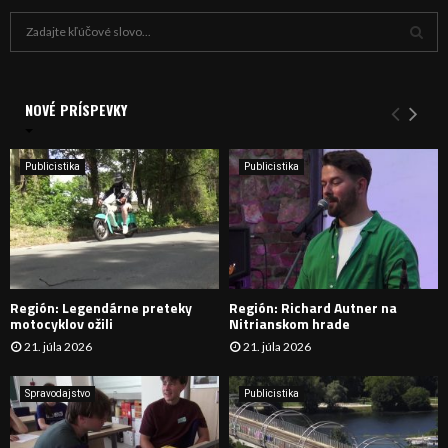
H
ľ
a
V
d
a
NOVÉ PRÍSPEVKY
Y
n
i
H
e
Publicistika
Publicistika
:
Ľ
A
D
Región: Legendárne preteky
Región: Richard Autner na
Á
motocyklov ožili
Nitrianskom hrade
21. júla 2026
21. júla 2026
V
A
Spravodajstvo
Publicistika
N