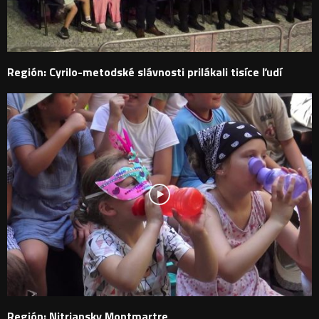
Región: Cyrilo-metodské slávnosti prilákali tisíce ľudí
Región: Nitriansky Montmartre