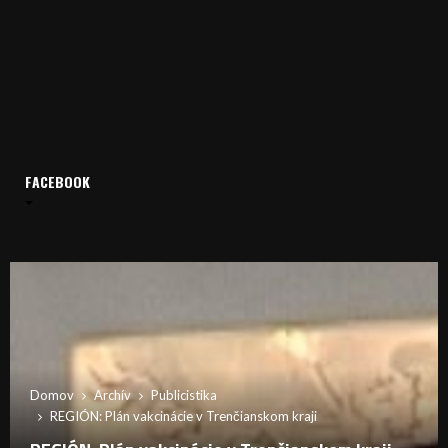
FACEBOOK
Domov
Archív
Publicistika
REGIÓN: Plán vakcinácie v Trenčianskom kraji