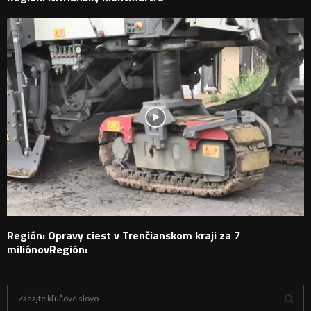
Región: Opravy ciest v Trenčianskom kraji za 7
miliónovRegión:
H
ľ