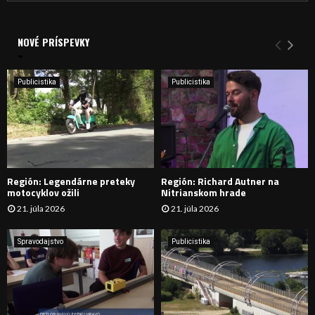
a
V
d
a
NOVÉ PRÍSPEVKY
Y
n
i
H
e
Publicistika
Publicistika
:
Ľ
A
D
Región: Legendárne preteky
Región: Richard Autner na
Á
motocyklov ožili
Nitrianskom hrade
21. júla 2026
21. júla 2026
V
A
Spravodajstvo
Publicistika
N
I