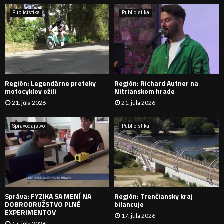
i
H
e
Publicistika
Publicistika
:
Ľ
A
D
Región: Legendárne preteky
Región: Richard Autner na
Á
motocyklov ožili
Nitrianskom hrade
21. júla 2026
21. júla 2026
V
A
Spravodajstvo
Publicistika
N
I
E
Správa: FYZIKA SA MENÍ NA
Región: Trenčiansky kraj
DOBRODRUŽSTVO PLNÉ
bilancuje
EXPERIMENTOV
17. júla 2026
17. júla 2026