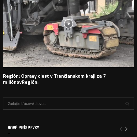
Región: Opravy ciest v Trenčianskom kraji za 7
miliónovRegión:
H
ľ
a
V
d
a
NOVÉ PRÍSPEVKY
Y
n