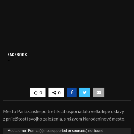
FACEBOOK
Domov
Archív
Publicistika
REGIÓN: Partizánske oslavuje narodeniny
REGIÓN: Partizánske oslavuje narodeniny
0
0
Mesto Partizánske po tretí krát usporiadalo veľkolepé oslavy
z príležitosti svojho založenia, s názvom Narodeninové mesto.
V
Media error: Format(s) not supported or source(s) not found