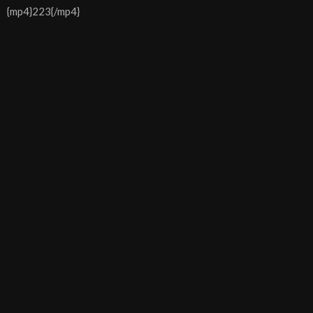
{mp4}223{/mp4}