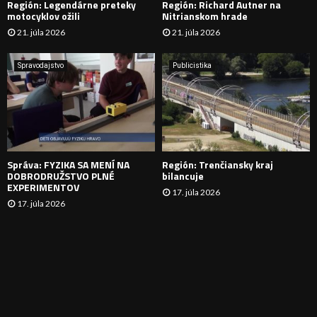
Región: Legendárne preteky
Región: Richard Autner na
Á
motocyklov ožili
Nitrianskom hrade
21. júla 2026
21. júla 2026
V
A
Spravodajstvo
Publicistika
N
I
E
Správa: FYZIKA SA MENÍ NA
Región: Trenčiansky kraj
DOBRODRUŽSTVO PLNÉ
bilancuje
EXPERIMENTOV
17. júla 2026
17. júla 2026