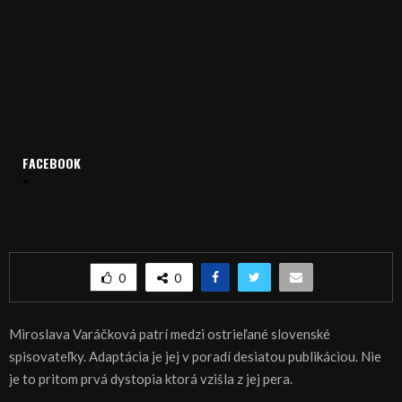
FACEBOOK
Domov
Archív
Publicistika
REGIÓN: Nový dystopický román
REGIÓN: Nový dystopický román
0
0
Miroslava Varáčková patrí medzi ostrieľané slovenské
spisovateľky. Adaptácia je jej v poradí desiatou publikáciou. Nie
je to pritom prvá dystopia ktorá vzišla z jej pera.