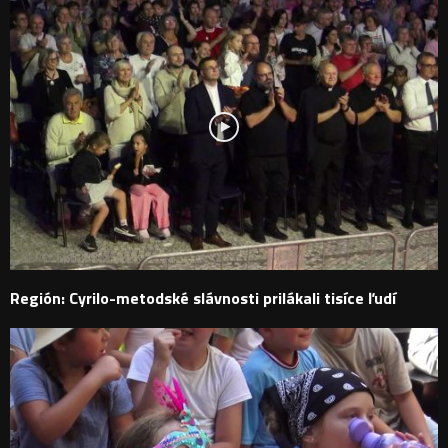
Región: Cyrilo-metodské slávnosti prilákali tisíce ľudí