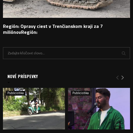
Región: Opravy ciest v Trenčianskom kraji za 7
miliónovRegión:
H
ľ
a
V
d
a
NOVÉ PRÍSPEVKY
Y
n
i
H
e
Publicistika
Publicistika
:
Ľ
A
D