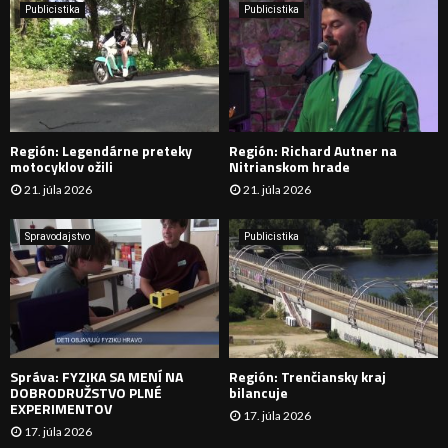
e
Publicistika
Publicistika
:
Ľ
A
D
Región: Legendárne preteky
Región: Richard Autner na
Á
motocyklov ožili
Nitrianskom hrade
21. júla 2026
21. júla 2026
V
A
Spravodajstvo
Publicistika
N
I
E
Správa: FYZIKA SA MENÍ NA
Región: Trenčiansky kraj
DOBRODRUŽSTVO PLNÉ
bilancuje
EXPERIMENTOV
17. júla 2026
17. júla 2026