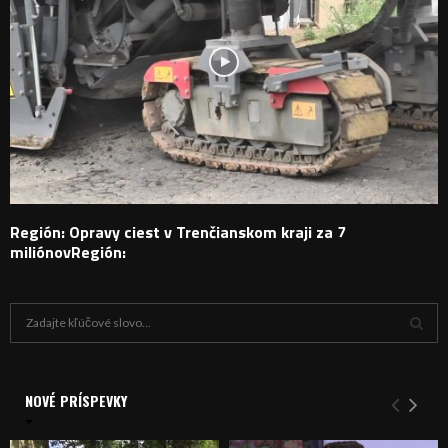
Región: Opravy ciest v Trenčianskom kraji za 7
miliónovRegión:
H
ľ
a
V
d
a
NOVÉ PRÍSPEVKY
Y
n
i
H