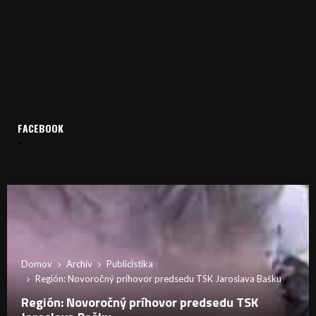
FACEBOOK
Domov
Archív
Publicistika
Región: Novoročný príhovor predsedu TSK Jaroslava Bašku
Región: Novoročný príhovor predsedu TSK