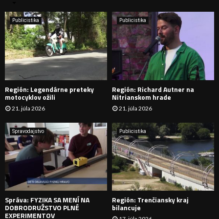
n
i
H
e
Publicistika
Publicistika
:
Ľ
A
D
Región: Legendárne preteky
Región: Richard Autner na
Á
motocyklov ožili
Nitrianskom hrade
21. júla 2026
21. júla 2026
V
A
Spravodajstvo
Publicistika
N
I
E
Správa: FYZIKA SA MENÍ NA
Región: Trenčiansky kraj
DOBRODRUŽSTVO PLNÉ
bilancuje
EXPERIMENTOV
17. júla 2026