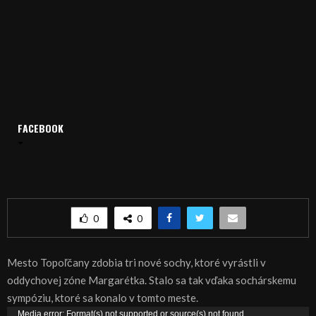
FACEBOOK
Domov
Archív
Publicistika
REGIÓN: Nové sochy v parku
REGIÓN: Nové sochy v parku
0
0
Mesto Topoľčany zdobia tri nové sochy, ktoré vyrástli v
oddychovej zóne Margarétka. Stalo sa tak vďaka sochárskemu
sympóziu, ktoré sa konalo v tomto meste.
V
Media error: Format(s) not supported or source(s) not found