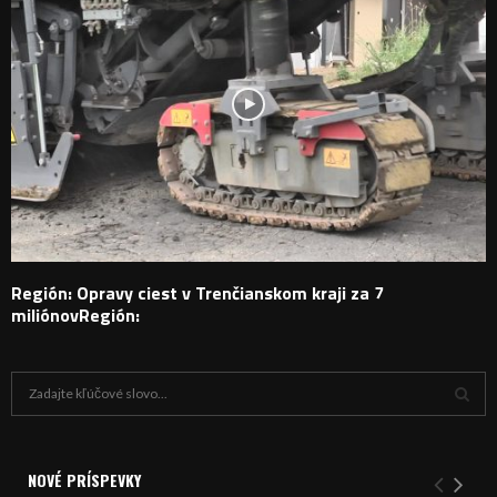
Región: Opravy ciest v Trenčianskom kraji za 7
miliónovRegión:
H
ľ
a
V
d
a
NOVÉ PRÍSPEVKY
Y