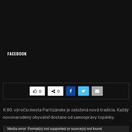
FACEBOOK
Domov
Archív
Publicistika
REGIÓN: Nová tradícia v obuvníckom meste
REGIÓN: Nová tradícia v obuvníckom meste
0
0
K 80. výročiu mesta Partizánske je založená nová tradícia. Každý
novonarodený obyvateľ dostane od samosprávy topánky.
V
Media error: Format(s) not supported or source(s) not found