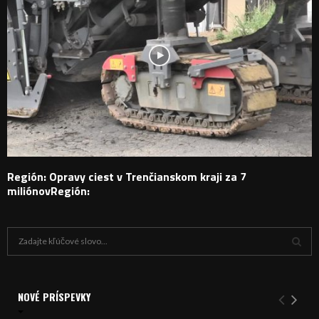
Región: Opravy ciest v Trenčianskom kraji za 7
miliónovRegión:
H
ľ
a
V
d
a
NOVÉ PRÍSPEVKY
Y
n