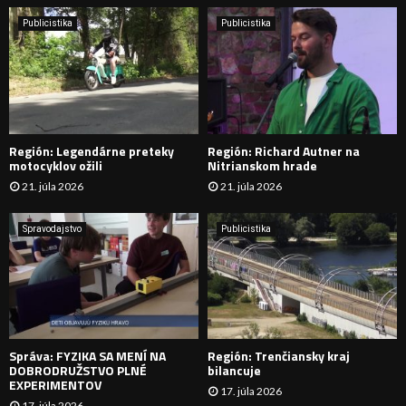
i
H
e
Publicistika
Publicistika
:
Ľ
A
D
Región: Legendárne preteky
Región: Richard Autner na
Á
motocyklov ožili
Nitrianskom hrade
21. júla 2026
21. júla 2026
V
A
Spravodajstvo
Publicistika
N
I
E
Správa: FYZIKA SA MENÍ NA
Región: Trenčiansky kraj
DOBRODRUŽSTVO PLNÉ
bilancuje
EXPERIMENTOV
17. júla 2026
17. júla 2026