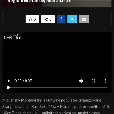
Región: Nitriansky Montmartre
0
0
Nitriansky Montmartre je kultúrne podujatie organizované
Starým divadlom Karola Spišáka v Nitre na podporu revitalizácie
Ulice 7. pešieho pluku – unikátneho priestoru medzi dvoma