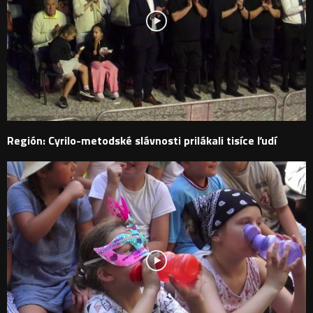
Región: Cyrilo-metodské slávnosti prilákali tisíce ľudí