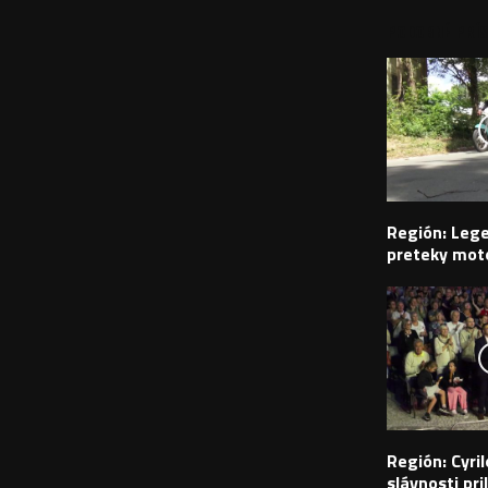
PODOBNÉ PRÍS
Región: Leg
preteky moto
Región: Cyr
slávnosti pril