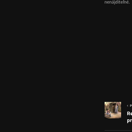
nenájditeľné.
P
Re
pr