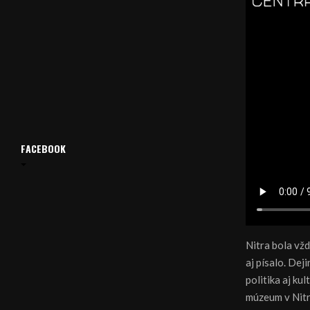
FACEBOOK
Nitra bola vžd
aj písalo. Dej
politika aj k
múzeum v Nitr