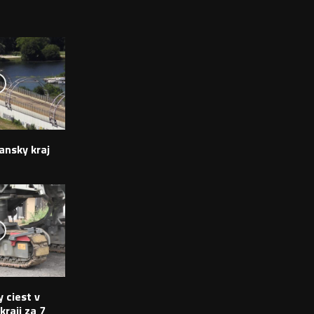
ansky kraj
 ciest v
raji za 7