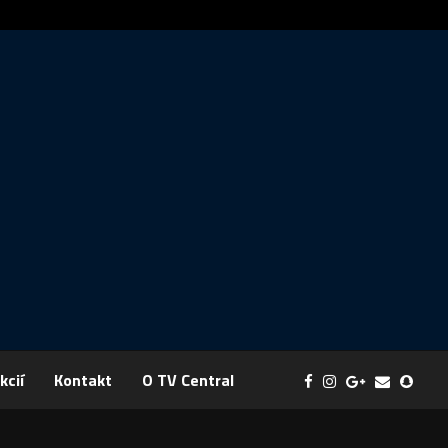
ráva: FYZIKA SA MENÍ NA DOBRODRUŽSTVO PLNÉ EXPERIMENTOV
kcií
Kontakt
O TV Central