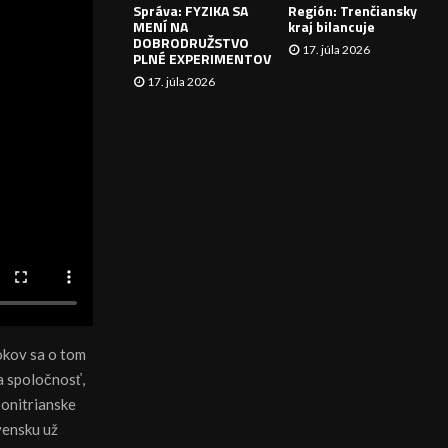
Správa: FYZIKA SA
Región: Trenčiansky
I
MENÍ NA
kraj bilancuje
DOBRODRUŽSTVO
17. júla 2026
E
PLNÉ EXPERIMENTOV
17. júla 2026
rokov sa o tom
la spoločnosť,
Ponitrianske
vensku už