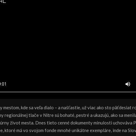
y mestom, kde sa veľa dialo – a našťastie, už viac ako sto päťdesiat 
iny regionálnej tlače v Nitre sú bohaté, pestré a ukazujú, ako sa meni
ultúrny život mesta. Dnes tieto cenné dokumenty minulosti uchováva 
e, ktoré má vo svojom fonde mnohé unikátne exempláre, inde na Slo