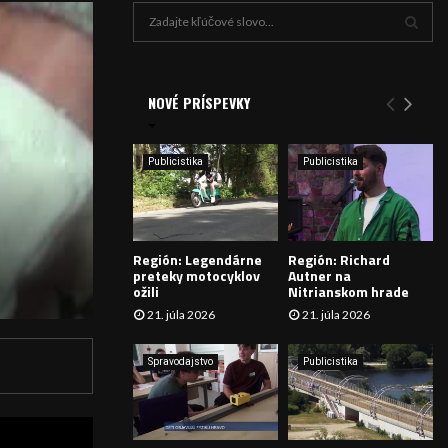
H
ľ
a
V
d
a
NOVÉ PRÍSPEVKY
Y
n
i
H
e
Publicistika
Publicistika
:
Ľ
A
Región: Legendárne
Región: Richard
D
preteky motocyklov
Autner na
ožili
Nitrianskom hrade
Á
21. júla 2026
21. júla 2026
V
Spravodajstvo
Publicistika
A
N