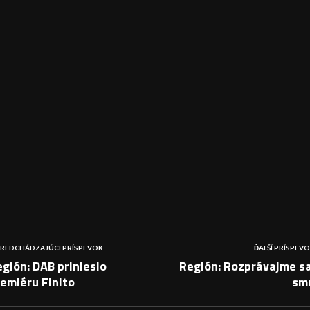
REDCHÁDZAJÚCI PRÍSPEVOK
ĎALŠÍ PRÍSPEV
gión: DAB prinieslo
Región: Rozprávajme sa
emiéru Finito
smr