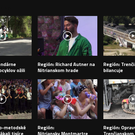
PEVKY
endárne
Región: Richard Autner na
Región: Trenči
cyklov ožili
Nitrianskom hrade
bilancuje
ilo-metodské
Región:
Región: Opravy
ákali tisíce
Nitriansky Montmartre
Trenčianskom k