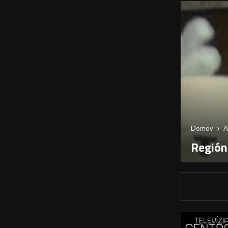
Domov
A
Región