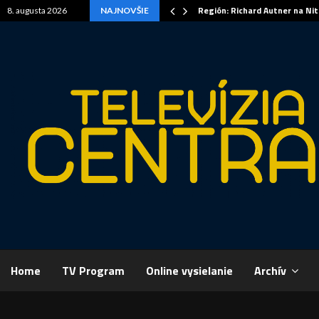
Región: Richard Autner na Ni
8. augusta 2026
NAJNOVŠIE
Home
TV Program
Online vysielanie
Archív