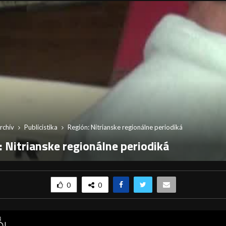
rchív
Publicistika
Región: Nitrianske regionálne periodiká
: Nitrianske regionálne periodiká
0
0