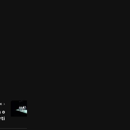
OK
 o
ti