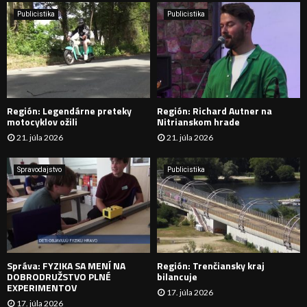
i
H
e
Publicistika
Publicistika
:
Ľ
A
D
Región: Legendárne preteky
Región: Richard Autner na
Á
motocyklov ožili
Nitrianskom hrade
21. júla 2026
21. júla 2026
V
A
Spravodajstvo
Publicistika
N
I
E
Správa: FYZIKA SA MENÍ NA
Región: Trenčiansky kraj
DOBRODRUŽSTVO PLNÉ
bilancuje
EXPERIMENTOV
17. júla 2026
17. júla 2026