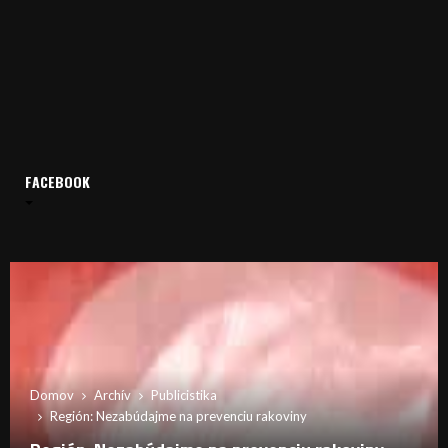
FACEBOOK
Domov
Archív
Publicistika
Región: Nezabúdajme na prevenciu rakoviny