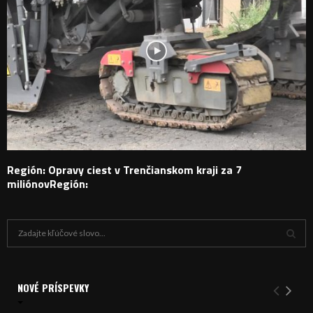
Región: Opravy ciest v Trenčianskom kraji za 7
miliónovRegión:
H
ľ
a
V
d
a
NOVÉ PRÍSPEVKY
Y
n