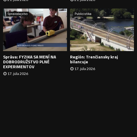
V
A
Spravodajstvo
Publicistika
N
I
E
Správa: FYZIKA SA MENÍ NA
Región: Trenčiansky kraj
DOBRODRUŽSTVO PLNÉ
bilancuje
EXPERIMENTOV
17. júla 2026
17. júla 2026