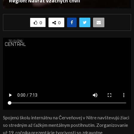
Región: Návrat vzácnych chvíľ
0
0
Spojenú školu internátnu na Červeňovej v Nitre navštevujú žiaci
so stredným až ťažkým mentálnym postihnutím. Zorganizovanie
už 19. ročníka prezentácie tvorivosti so zdravotne