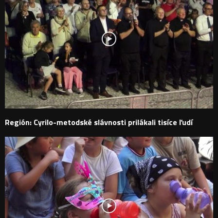
Región: Cyrilo-metodské slávnosti prilákali tisíce ľudí