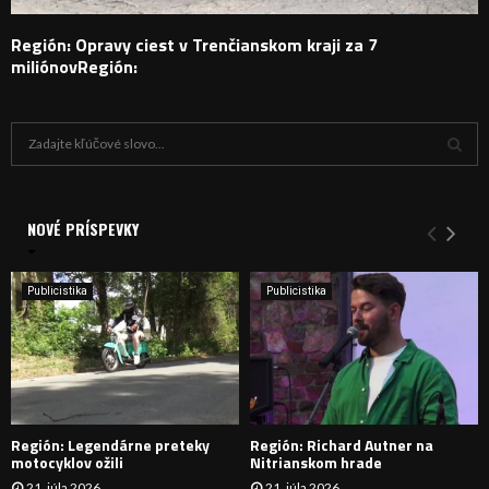
Región: Opravy ciest v Trenčianskom kraji za 7
miliónovRegión:
H
ľ
a
V
d
a
NOVÉ PRÍSPEVKY
Y
n
i
H
e
Publicistika
Publicistika
:
Ľ
A
D
Región: Legendárne preteky
Región: Richard Autner na
Á
motocyklov ožili
Nitrianskom hrade
21. júla 2026
21. júla 2026