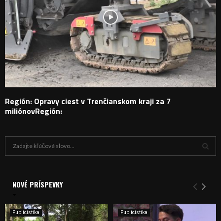
Región: Opravy ciest v Trenčianskom kraji za 7
miliónovRegión:
H
ľ
a
V
d
a
NOVÉ PRÍSPEVKY
Y
n
i
H
e
Publicistika
Publicistika