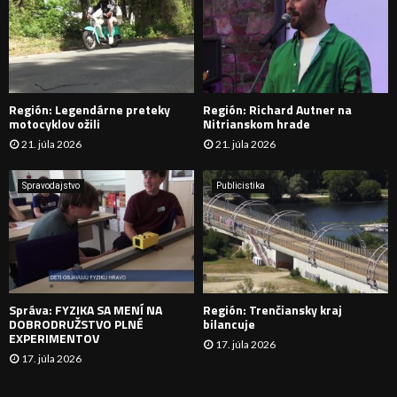
:
Ľ
A
D
Región: Legendárne preteky
Región: Richard Autner na
Á
motocyklov ožili
Nitrianskom hrade
21. júla 2026
21. júla 2026
V
A
Spravodajstvo
Publicistika
N
I
E
Správa: FYZIKA SA MENÍ NA
Región: Trenčiansky kraj
DOBRODRUŽSTVO PLNÉ
bilancuje
EXPERIMENTOV
17. júla 2026
17. júla 2026