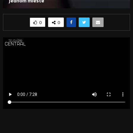
jednom mieste
0
0