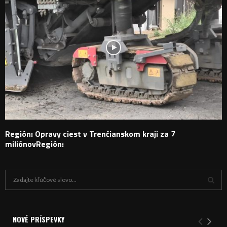
Región: Opravy ciest v Trenčianskom kraji za 7
miliónovRegión:
H
ľ
a
V
d
a
NOVÉ PRÍSPEVKY
Y