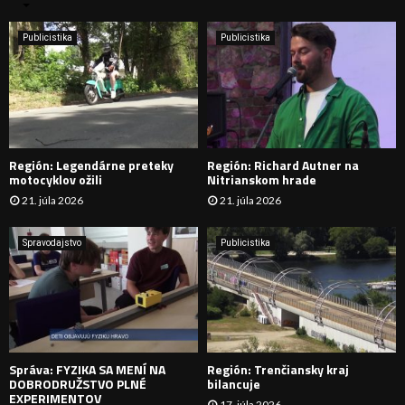
n
i
H
e
Publicistika
Publicistika
:
Ľ
A
D
Región: Legendárne preteky
Región: Richard Autner na
Á
motocyklov ožili
Nitrianskom hrade
21. júla 2026
21. júla 2026
V
A
Spravodajstvo
Publicistika
N
I
E
Správa: FYZIKA SA MENÍ NA
Región: Trenčiansky kraj
DOBRODRUŽSTVO PLNÉ
bilancuje
EXPERIMENTOV
17. júla 2026