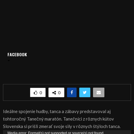
FACEBOOK
Domov
Archív
Publicistika
REGIÓN: Na Duchonke sa tancovalo
REGIÓN: Na Duchonke sa tancovalo
0
0
Ideálne spojenie hudby, tanca a zábavy predstavoval aj
tohtoročný Tanečný maratón. Tanečníci z rôznych kútov
Slovenska si prišli zmerať svoje sily v rôznych štýloch tanca.
V
Media error: Format(s) not supported or source(s) not found