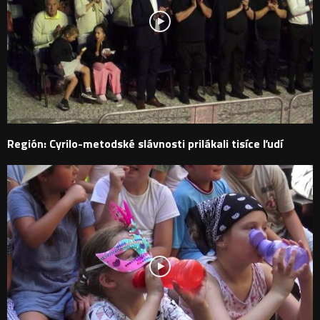
Región: Cyrilo-metodské slávnosti prilákali tisíce ľudí