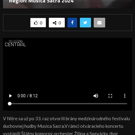
Región: Musica Sacra 2024
0
0
V Nitre sa už po 33. raz otvorili brány medzinárodného festivalu
duchovnej hudby Musica Sacra.V rámci otváracieho koncertu
vystúpili Štátny komorný orchester Žilina a Spevácky zbor