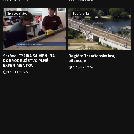
V
A
Spravodajstvo
Publicistika
N
I
E
Správa: FYZIKA SA MENÍ NA
Región: Trenčiansky kraj
DOBRODRUŽSTVO PLNÉ
bilancuje
EXPERIMENTOV
17. júla 2026
17. júla 2026