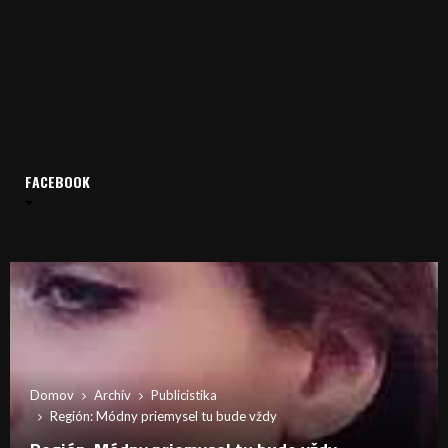
FACEBOOK
Domov
Archív
Publicistika
Región: Módny priemysel tu bude vždy