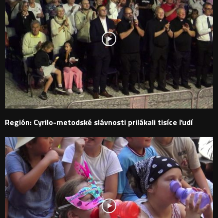
Región: Cyrilo-metodské slávnosti prilákali tisíce ľudí