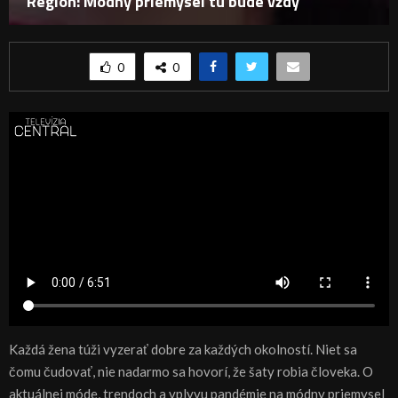
Región: Módny priemysel tu bude vždy
0
0
Každá žena túži vyzerať dobre za každých okolností. Niet sa
čomu čudovať, nie nadarmo sa hovorí, že šaty robia človeka. O
aktuálnej móde, trendoch a vplyvu pandémie na módny priemysel