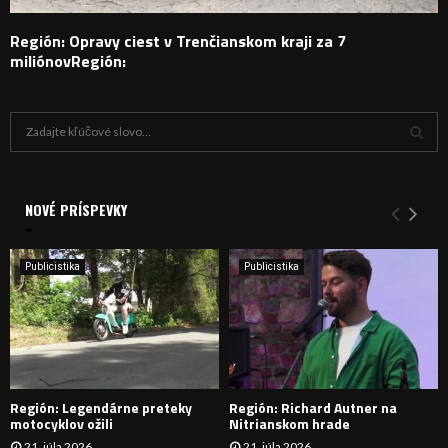
Región: Opravy ciest v Trenčianskom kraji za 7
miliónovRegión:
H
ľ
a
V
d
a
NOVÉ PRÍSPEVKY
Y
n
i
H
e
Publicistika
Publicistika
:
Ľ
A
D
Región: Legendárne preteky
Región: Richard Autner na
Á
motocyklov ožili
Nitrianskom hrade
21. júla 2026
21. júla 2026