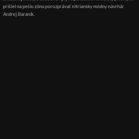
prišiel na pešiu zónu porozprávať nitriansky módny návrhár
Andrej Baraník.