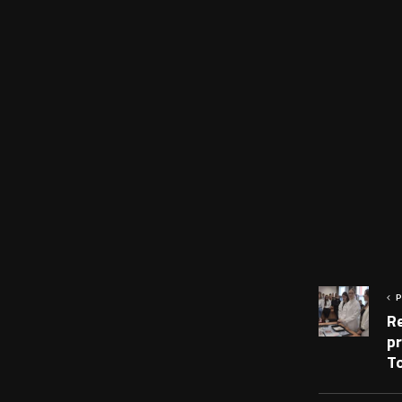
P
R
pr
T