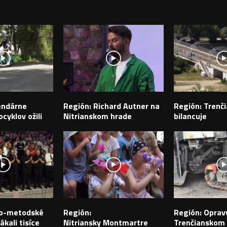
PEVKY
endárne
Región: Richard Autner na
Región: Trenči
cyklov ožili
Nitrianskom hrade
bilancuje
ilo-metodské
Región:
Región: Opravy
ákali tisíce
Nitriansky Montmartre
Trenčianskom k