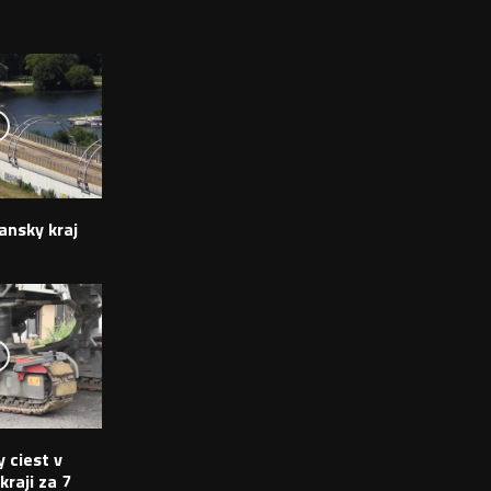
ansky kraj
 ciest v
raji za 7