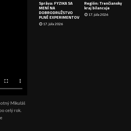
Správa: FYZIKA SA
Región: Trenčiansky
I
MENÍ NA
kraj bilancuje
DOBRODRUŽSTVO
17. júla 2026
E
PLNÉ EXPERIMENTOV
17. júla 2026
amotný Mikuláš
po celý rok.
le