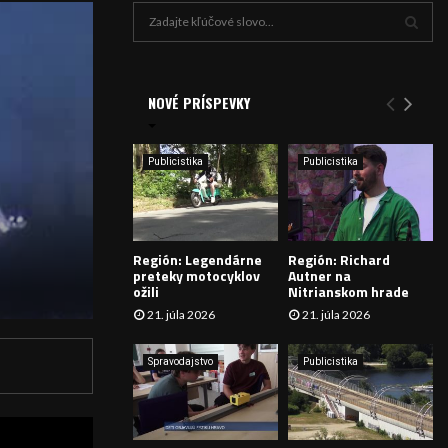
H
ľ
a
V
d
a
NOVÉ PRÍSPEVKY
Y
n
i
H
e
Publicistika
Publicistika
:
Ľ
A
Región: Legendárne
Región: Richard
D
preteky motocyklov
Autner na
ožili
Nitrianskom hrade
Á
21. júla 2026
21. júla 2026
V
Spravodajstvo
Publicistika
A
N