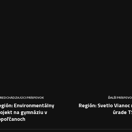
REDCHÁDZAJÚCI PRÍSPEVOK
ĎALŠÍ PRÍSPEV
egión: Environmentálny
Región: Svetlo Vianoc
ojekt na gymnáziu v
úrade T
opoľčanoch