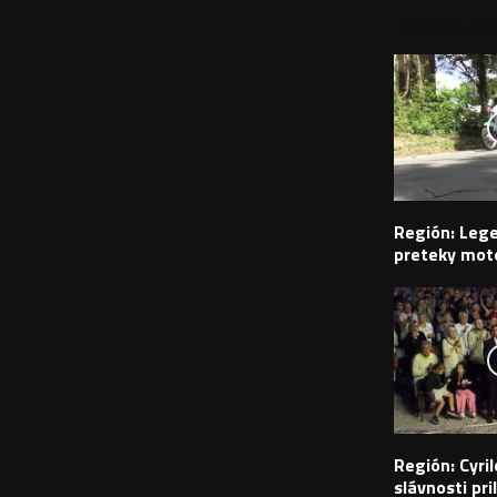
PODOBNÉ PRÍS
Región: Leg
preteky moto
Región: Cyr
slávnosti pril