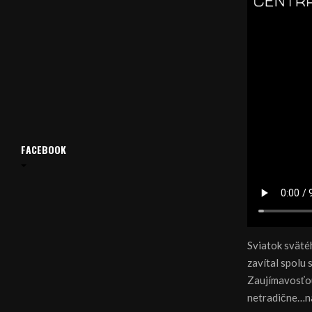
FACEBOOK
Sviatok svätéh
zavítal spolu s
Zaujímavosťou
netradične…na