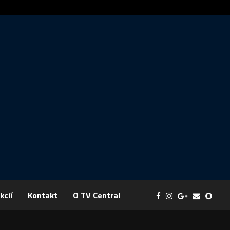
Správa: FYZIKA SA MENÍ NA DOBRODRUŽSTVO PLNÉ EXPERI
kcií
Kontakt
O TV Central