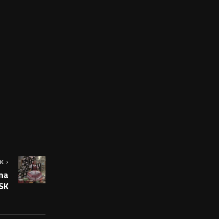
OK
 na
SK