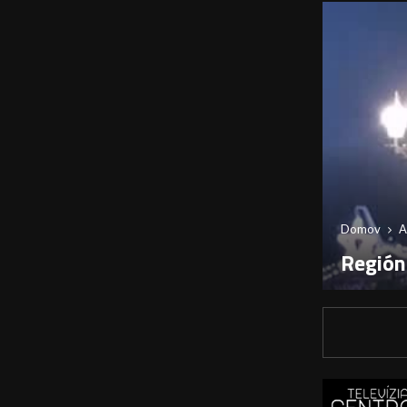
Domov
A
Región: