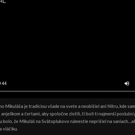
o Mikuláša je tradíciou všade na svete a neobišiel ani Nitru, kde s
 anjelikom a čertami, aby spoločne zistili, či boli tí najmenší poslušní 
 bolo, že Mikuláš na Svätoplukovo námestie neprišiel na saniach…a
 vláčiku.