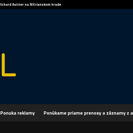
Richard Autner na Nitrianskom hrade
Ponuka reklamy
Ponúkame priame prenosy a záznamy z a