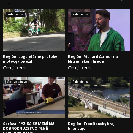
n
i
H
e
Publicistika
Publicistika
:
Ľ
A
D
Región: Legendárne preteky
Región: Richard Autner na
Á
motocyklov ožili
Nitrianskom hrade
21. júla 2026
21. júla 2026
V
A
Spravodajstvo
Publicistika
N
I
E
Správa: FYZIKA SA MENÍ NA
Región: Trenčiansky kraj
DOBRODRUŽSTVO PLNÉ
bilancuje
EXPERIMENTOV