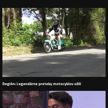
PODOBNÉ PRÍSPEVKY
Región: Legendárne preteky motocyklov ožili