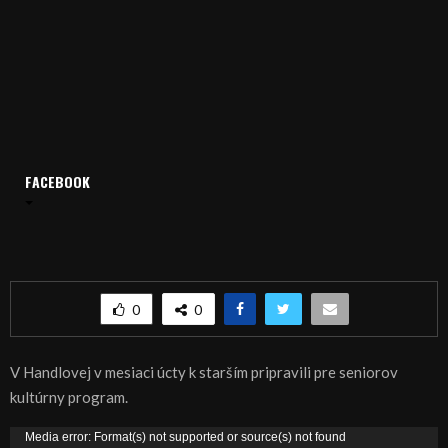
FACEBOOK
Domov
Archív
Publicistika
REGIÓN: Mesiac úcty k starším v Handlovej
REGIÓN: Mesiac úcty k starším v Handlovej
0
0
V Handlovej v mesiaci úcty k starším pripravili pre seniorov
kultúrny program.
V
Media error: Format(s) not supported or source(s) not found