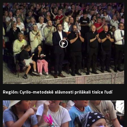
Región: Cyrilo-metodské slávnosti prilákali tisíce ľudí