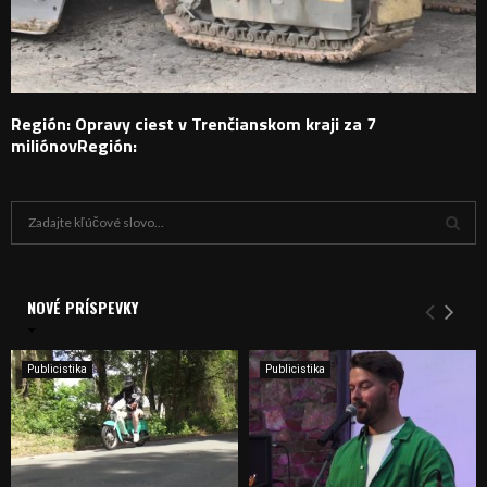
Región: Opravy ciest v Trenčianskom kraji za 7
miliónovRegión:
H
ľ
a
V
d
a
NOVÉ PRÍSPEVKY
Y
n
i
H
e
Publicistika
Publicistika
:
Ľ
A
D