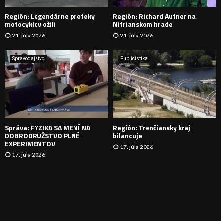
Región: Legendárne preteky
Región: Richard Autner na
Á
motocyklov ožili
Nitrianskom hrade
21. júla 2026
21. júla 2026
V
A
Spravodajstvo
Publicistika
N
I
E
Správa: FYZIKA SA MENÍ NA
Región: Trenčiansky kraj
DOBRODRUŽSTVO PLNÉ
bilancuje
EXPERIMENTOV
17. júla 2026
17. júla 2026