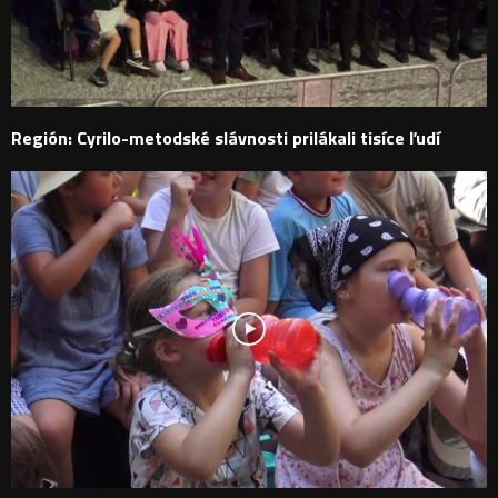
Región: Cyrilo-metodské slávnosti prilákali tisíce ľudí