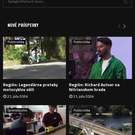
ľ
a
V
d
a
NOVÉ PRÍSPEVKY
Y
n
i
H
e
Publicistika
Publicistika
:
Ľ
A
D
Región: Legendárne preteky
Región: Richard Autner na
Á
motocyklov ožili
Nitrianskom hrade
21. júla 2026
21. júla 2026
V
A
Spravodajstvo
Publicistika
N
I