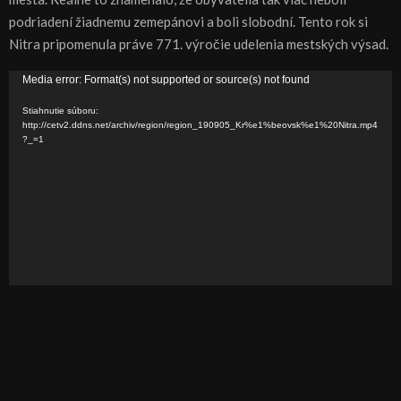
podriadení žiadnemu zemepánovi a boli slobodní. Tento rok si
Nitra pripomenula práve 771. výročie udelenia mestských výsad.
V
Media error: Format(s) not supported or source(s) not found
i
Stiahnutie súboru:
d
http://cetv2.ddns.net/archiv/region/region_190905_Kr%e1%beovsk%e1%20Nitra.mp4
?_=1
e
o
p
r
e
h
r
á
v
a
č