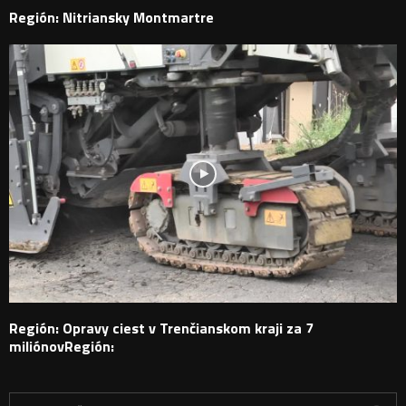
Región: Nitriansky Montmartre
Región: Opravy ciest v Trenčianskom kraji za 7
miliónovRegión:
H