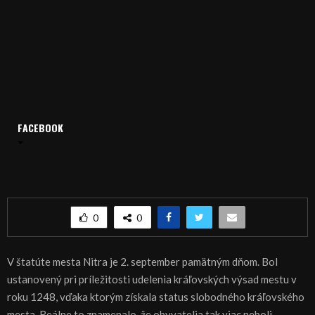
FACEBOOK
Domov
Archív
Publicistika
REGIÓN: Kráľovská Nitra
REGIÓN: Kráľovská Nitra
0
0
V štatúte mesta Nitra je 2. september pamätným dňom. Bol
ustanovený pri príležitosti udelenia kráľovských výsad mestu v
roku 1248, vďaka ktorým získala status slobodného kráľovského
mesta. Reálne to znamenalo, že obyvatelia tak viac neboli