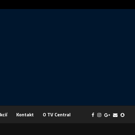
Správa: FYZIKA SA MENÍ NA DOBRODRUŽSTVO PLNÉ EXPERI
kcií
Kontakt
O TV Central