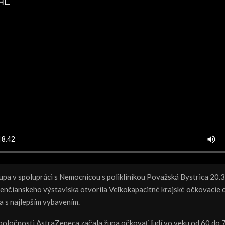
upa v spolupráci s Nemocnicou s poliklinikou Považská Bystrica 20.
renčianskeho výstaviska otvorila Veľkokapacitné krajské očkovacie c
a s najlepším vybavením.
poločnosti AstraZeneca začala župa očkovať ľudí vo veku od 60 do 