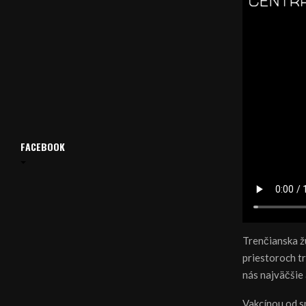
FACEBOOK
Trenčianska ž
priestoroch t
nás najväčšie 
Vakcínou od s