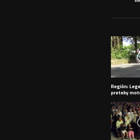
PODOBNÉ PRÍS
Región: Leg
preteky moto