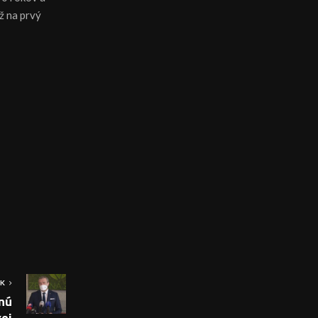
ž na prvý
OK
nú
kej