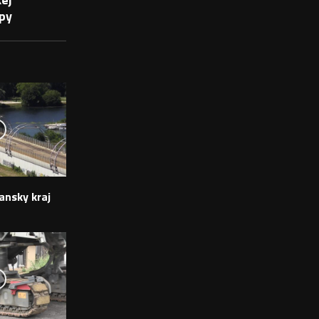
py
ansky kraj