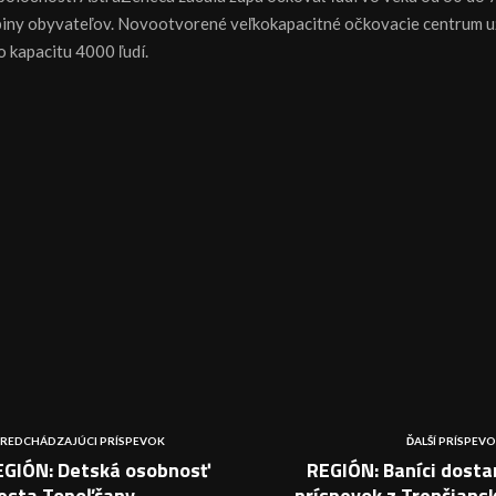
piny obyvateľov. Novootvorené veľkokapacitné očkovacie centrum u
o kapacitu 4000 ľudí.
REDCHÁDZAJÚCI PRÍSPEVOK
ĎALŠÍ PRÍSPEV
EGIÓN: Detská osobnosť
REGIÓN: Baníci dosta
esta Topoľčany
príspevok z Trenčians