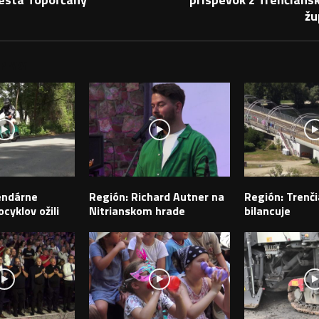
žu
PEVKY
endárne
Región: Richard Autner na
Región: Trenči
cyklov ožili
Nitrianskom hrade
bilancuje