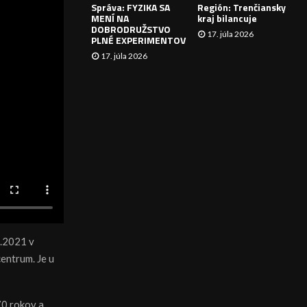
Správa: FYZIKA SA
Región: Trenčiansky
I
MENÍ NA
kraj bilancuje
DOBRODRUŽSTVO
17. júla 2026
E
PLNÉ EXPERIMENTOV
17. júla 2026
3.2021 v
entrum. Je u
70 rokov a