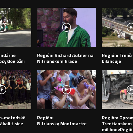
PEVKY
endárne
Región: Richard Autner na
Región: Trenči
cyklov ožili
Nitrianskom hrade
bilancuje
ilo-metodské
Región:
Región: Opravy
ákali tisíce
Nitriansky Montmartre
Trenčianskom k
miliónovRegió