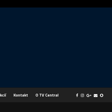
Správa: FYZIKA SA MENÍ NA DOBRODRUŽSTVO PLNÉ EXPERI
kcií
Kontakt
O TV Central