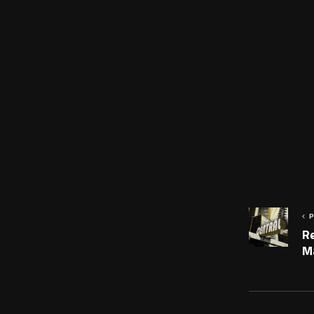
P
Re
M