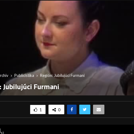
rchív
Publicistika
Región: Jubilujúci Furmani
 Jubilujúci Furmani
1
0