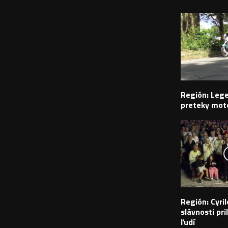
PODOBNÉ PRÍS
Región: Leg
preteky moto
Región: Cyr
slávnosti pril
ľudí