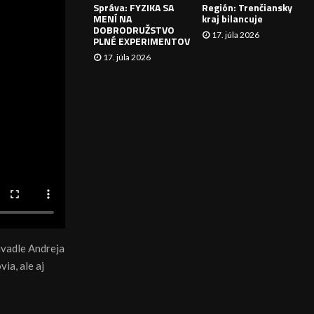
Správa: FYZIKA SA
Región: Trenčiansky
I
MENÍ NA
kraj bilancuje
DOBRODRUŽSTVO
17. júla 2026
E
PLNÉ EXPERIMENTOV
17. júla 2026
ivadle Andreja
ia, ale aj