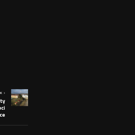
OK
kty
bci
ce