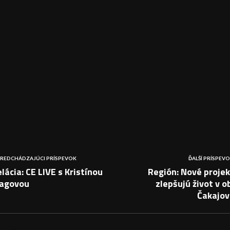
REDCHÁDZAJÚCI PRÍSPEVOK
ĎALŠÍ PRÍSPEV
lácia: CE LIVE s Kristínou
Región: Nové proje
agovou
zlepšujú život v o
Čakajov