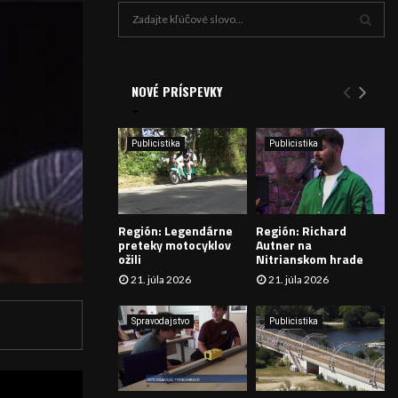
H
ľ
a
V
d
a
NOVÉ PRÍSPEVKY
Y
n
i
H
e
Publicistika
Publicistika
:
Ľ
A
Región: Legendárne
Región: Richard
D
preteky motocyklov
Autner na
ožili
Nitrianskom hrade
Á
21. júla 2026
21. júla 2026
V
Spravodajstvo
Publicistika
A
N