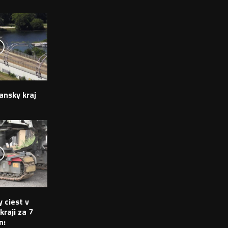
ansky kraj
 ciest v
raji za 7
n: