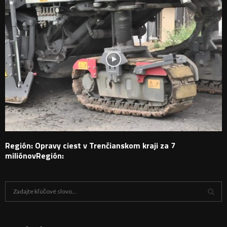
Región: Opravy ciest v Trenčianskom kraji za 7
miliónovRegión:
H
ľ
a
V
d