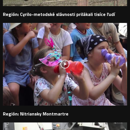
Región: Cyrilo-metodské slávnosti prilákali tisíce ľudí
Región: Nitriansky Montmartre