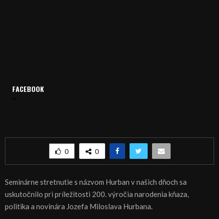
FACEBOOK
Domov
Archív
Publicistika
REGIÓN: J.M. Hurban v našich dňoch
REGIÓN: J.M. Hurban v našich dňoch
0
0
Seminárne stretnutie s názvom Hurban v našich dňoch sa
uskutočnilo pri príležitosti 200. výročia narodenia kňaza,
politika a novinára Jozefa Miloslava Hurbana.