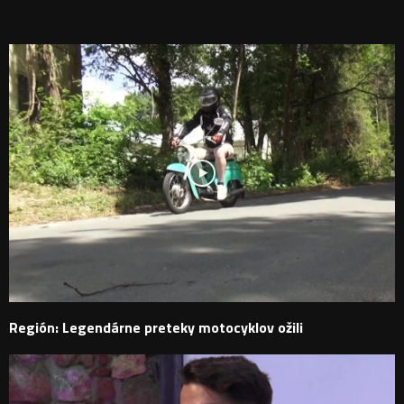
PODOBNÉ PRÍSPEVKY
Región: Legendárne preteky motocyklov ožili