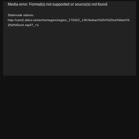
V
Media error: Format(s) not supported or source(s) not found
i
Stiahnutie súboru:
d
http://cetv2.ddns.net/archiv/region/region_170422_J.M.Hurban%20v%20na%9aich%
20d%f2och.mp4?_=1
e
o
p
r
e
h
r
á
v
a
č