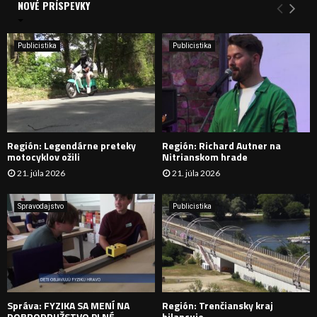
a
NOVÉ PRÍSPEVKY
Y
n
i
H
e
Publicistika
Publicistika
:
Ľ
A
D
Región: Legendárne preteky
Región: Richard Autner na
Á
motocyklov ožili
Nitrianskom hrade
21. júla 2026
21. júla 2026
V
A
Spravodajstvo
Publicistika
N
I
E
Správa: FYZIKA SA MENÍ NA
Región: Trenčiansky kraj
DOBRODRUŽSTVO PLNÉ
bilancuje