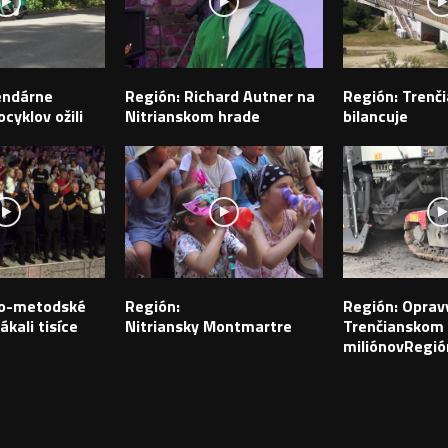
endárne
Región: Richard Autner na
Región: Trenči
cyklov ožili
Nitrianskom hrade
bilancuje
ilo-metodské
Región:
Región: Opravy
ákali tisíce
Nitriansky Montmartre
Trenčianskom k
miliónovRegió