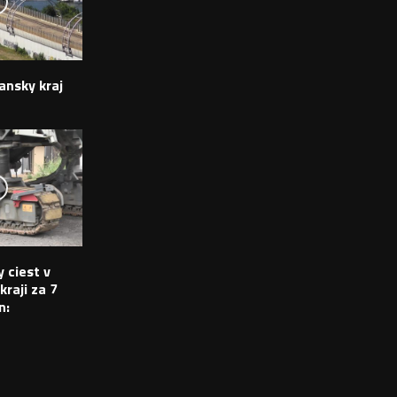
ansky kraj
 ciest v
raji za 7
n: