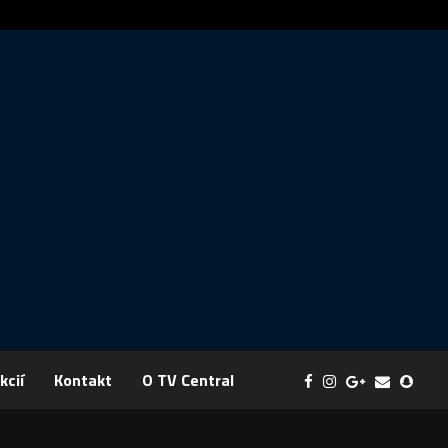
Správa: FYZIKA SA MENÍ NA DOBRODRUŽSTVO PLNÉ EXPERI
kcií
Kontakt
O TV Central