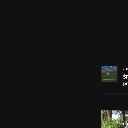
P
Š
pr
PODOBNÉ PRÍS