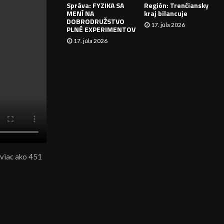
Správa: FYZIKA SA
Región: Trenčiansky
I
MENÍ NA
kraj bilancuje
DOBRODRUŽSTVO
17. júla 2026
E
PLNÉ EXPERIMENTOV
17. júla 2026
 viac ako 451