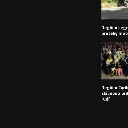
Región: Leg
preteky moto
Región: Cyr
slávnosti pril
ľudí