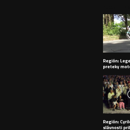
PODOBNÉ PRÍS
Región: Leg
preteky moto
Región: Cyr
slávnosti pril