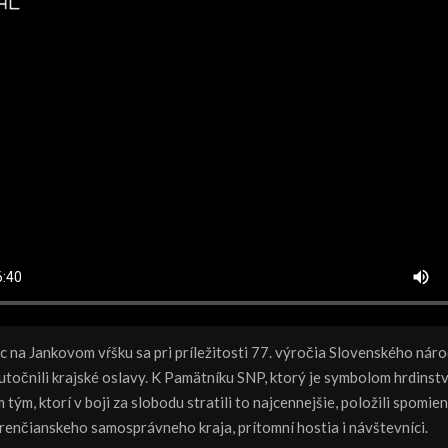
c na Jankovom vŕšku sa pri príležitosti 77. výročia Slovenského nár
točnili krajské oslavy. K Pamätníku SNP, ktorý je symbolom hrdinstv
tým, ktorí v boji za slobodu stratili to najcennejšie, položili spomi
renčianskeho samosprávneho kraja, prítomní hostia i návštevníci.