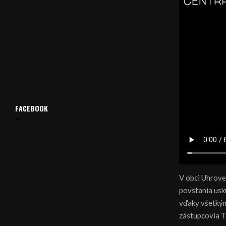
FACEBOOK
V obci Uhrove
povstania usku
vďaky všetkým 
zástupcovia T