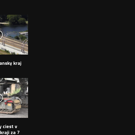
ansky kraj
 ciest v
raji za 7