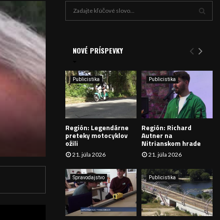
H
ľ
a
V
d
a
NOVÉ PRÍSPEVKY
Y
n
i
H
e
Publicistika
Publicistika
:
Ľ
A
Región: Legendárne
Región: Richard
D
preteky motocyklov
Autner na
ožili
Nitrianskom hrade
Á
21. júla 2026
21. júla 2026
V
Spravodajstvo
Publicistika
A
N