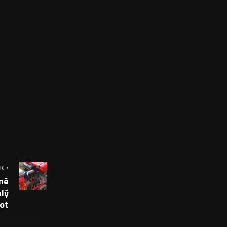
OK
né
elý
vot