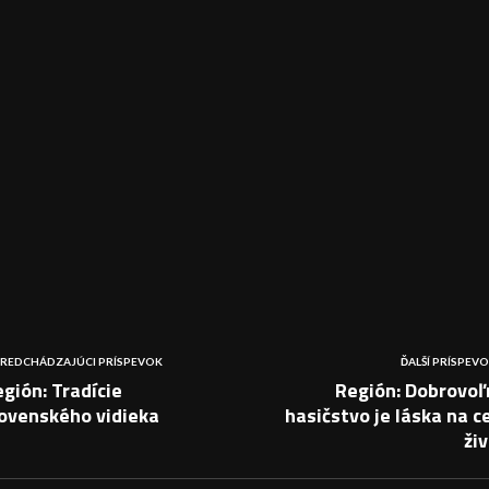
REDCHÁDZAJÚCI PRÍSPEVOK
ĎALŠÍ PRÍSPEV
gión: Tradície
Región: Dobrovoľ
lovenského vidieka
hasičstvo je láska na c
ži