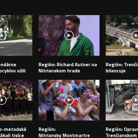
PEVKY
endárne
Región: Richard Autner na
Región: Trenči
cyklov ožili
Nitrianskom hrade
bilancuje
ilo-metodské
Región:
Región: Opravy
ákali tisíce
Nitriansky Montmartre
Trenčianskom k