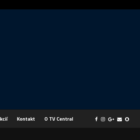
práva: FYZIKA SA MENÍ NA DOBRODRUŽSTVO PLNÉ EXPERIMENTOV
kcií
Kontakt
O TV Central