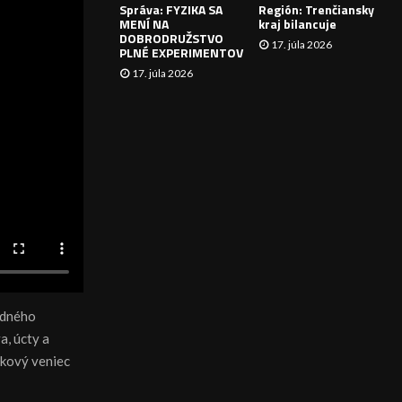
Správa: FYZIKA SA
Región: Trenčiansky
I
MENÍ NA
kraj bilancuje
DOBRODRUŽSTVO
17. júla 2026
E
PLNÉ EXPERIMENTOV
17. júla 2026
odného
a, úcty a
enkový veniec