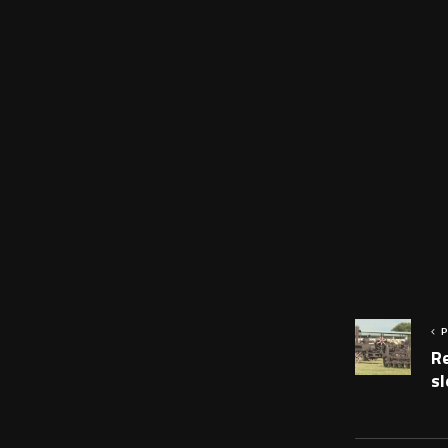
P
Re
s