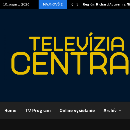
Región: Richard Autner na N
10. augusta 2026
NAJNOVŠIE
Home
TV Program
Online vysielanie
Archív