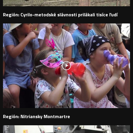
Región: Cyrilo-metodské slávnosti prilákali tisíce ľudí
Región: Nitriansky Montmartre