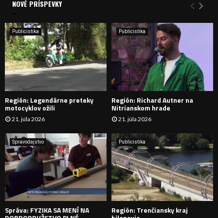
a
NOVÉ PRÍSPEVKY
Y
n
i
H
e
Publicistika
Publicistika
:
Ľ
A
D
Región: Legendárne preteky
Región: Richard Autner na
Á
motocyklov ožili
Nitrianskom hrade
21. júla 2026
21. júla 2026
V
A
Spravodajstvo
Publicistika
N
I
E
Správa: FYZIKA SA MENÍ NA
Región: Trenčiansky kraj
DOBRODRUŽSTVO PLNÉ
bilancuje