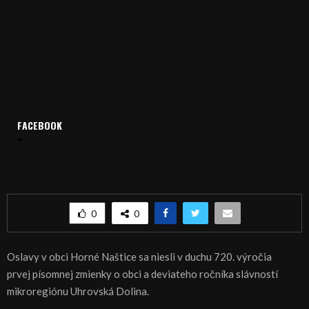
FACEBOOK
Domov
Archív
Publicistika
REGIÓN: Horné Naštice oslavovali
REGIÓN: Horné Naštice oslavovali
0
0
Oslavy v obci Horné Naštice sa niesli v duchu 720. výročia
prvej písomnej zmienky o obci a deviateho ročníka slávností
mikroregiónu Uhrovská Dolina.