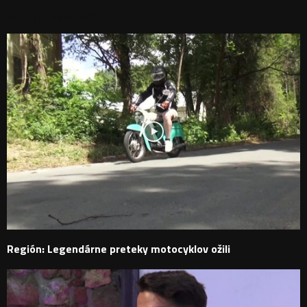
PODOBNÉ PRÍSPEVKY
Región: Legendárne preteky motocyklov ožili