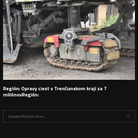
Región: Opravy ciest v Trenčianskom kraji za 7
miliónovRegión:
H
ľ
a
V
d