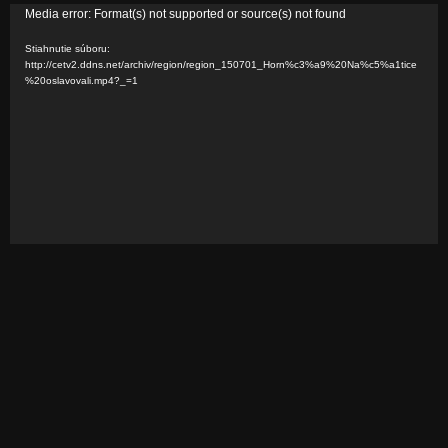
V
Media error: Format(s) not supported or source(s) not found
i
Stiahnutie súboru:
d
http://cetv2.ddns.net/archiv/region/region_150701_Horn%c3%a9%20Na%c5%a1tice
%20oslavovali.mp4?_=1
e
o
p
r
e
h
r
á
v
a
č