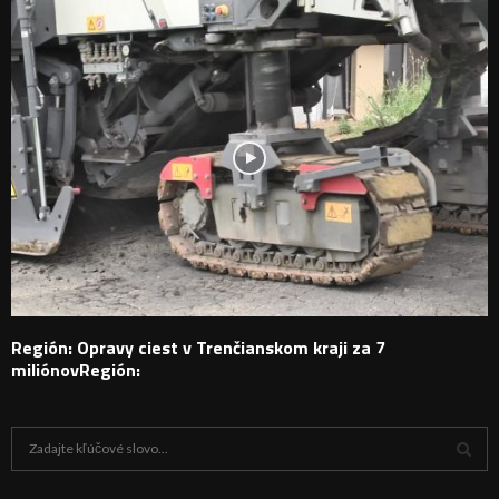
Región: Opravy ciest v Trenčianskom kraji za 7
miliónovRegión:
H
ľ
a
V