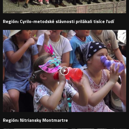
Región: Cyrilo-metodské slávnosti prilákali tisíce ľudí
Región: Nitriansky Montmartre