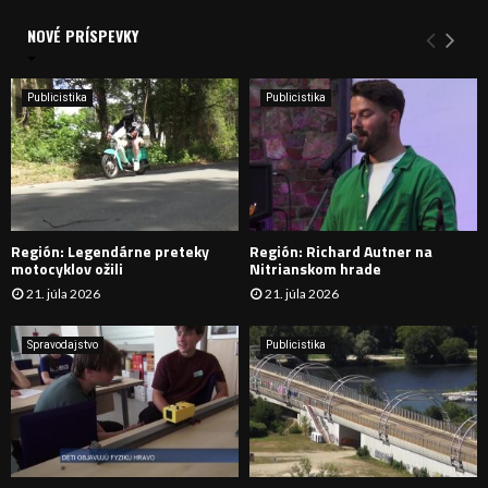
d
a
NOVÉ PRÍSPEVKY
Y
n
i
H
e
Publicistika
Publicistika
:
Ľ
A
D
Región: Legendárne preteky
Región: Richard Autner na
Á
motocyklov ožili
Nitrianskom hrade
21. júla 2026
21. júla 2026
V
A
Spravodajstvo
Publicistika
N
I
E