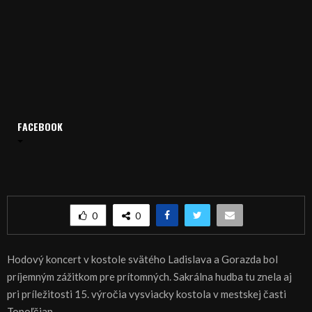
FACEBOOK
Domov
Archív
Publicistika
REGIÓN: Hodový koncert v kostole
REGIÓN: Hodový koncert v kostole
0
0
Hodový koncert v kostole svätého Ladislava a Gorazda bol
príjemným zážitkom pre prítomných. Sakrálna hudba tu znela aj
pri príležitosti 15. výročia vysviacky kostola v mestskej časti
Topoľčian.