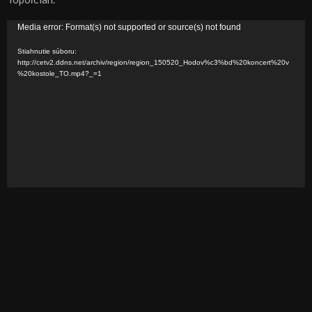
V
Media error: Format(s) not supported or source(s) not found
i
Stiahnutie súboru:
d
http://cetv2.ddns.net/archiv/region/region_150520_Hodov%c3%bd%20koncert%20v
%20kostole_TO.mp4?_=1
e
o
p
r
e
h
r
á
v
a
č