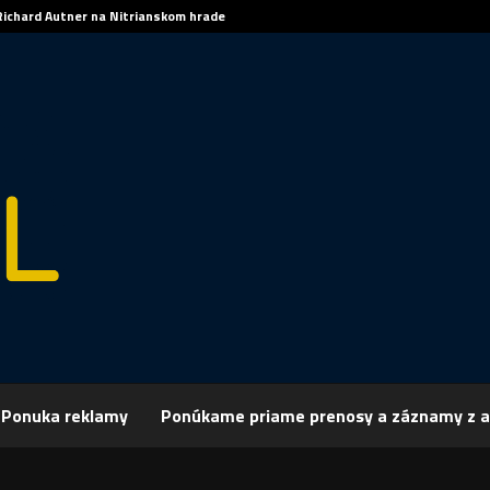
Richard Autner na Nitrianskom hrade
Ponuka reklamy
Ponúkame priame prenosy a záznamy z a