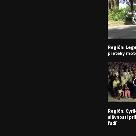
Región: Leg
preteky moto
Región: Cyr
slávnosti pril
ľudí