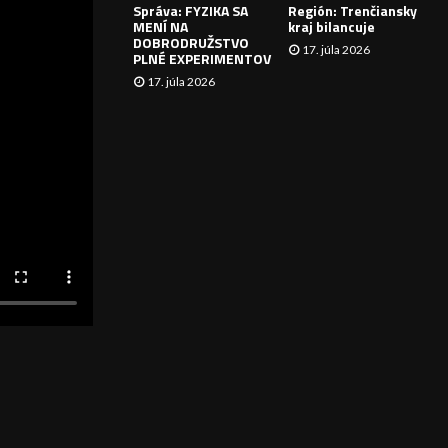
Správa: FYZIKA SA
Región: Trenčiansky
I
MENÍ NA
kraj bilancuje
DOBRODRUŽSTVO
17. júla 2026
E
PLNÉ EXPERIMENTOV
17. júla 2026