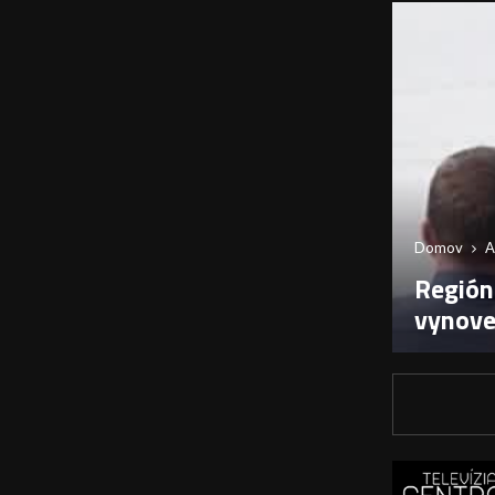
Domov
A
Región
vynov