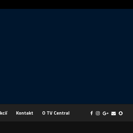
Správa: FYZIKA SA MENÍ NA DOBRODRUŽSTVO PLNÉ EXPERI
kcií
Kontakt
O TV Central