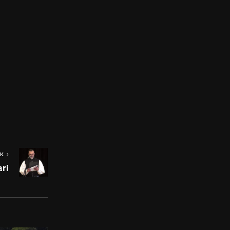
OK
ari