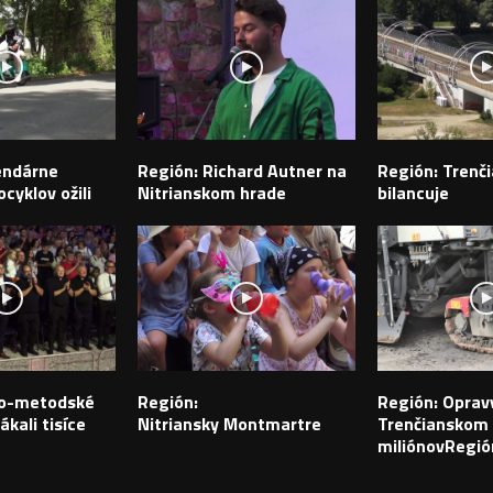
endárne
Región: Richard Autner na
Región: Trenči
cyklov ožili
Nitrianskom hrade
bilancuje
ilo-metodské
Región:
Región: Opravy
ákali tisíce
Nitriansky Montmartre
Trenčianskom k
miliónovRegió