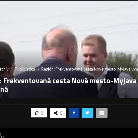
rchív
Publicistika
Región: Frekventovaná cesta Nové mesto-Myjava vy
: Frekventovaná cesta Nové mesto-Myjava
ená
0
0