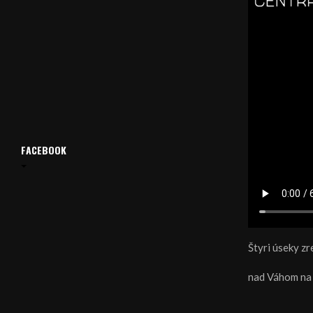
FACEBOOK
Štyri úseky z
nad Váhom na 