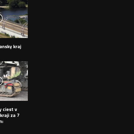
ansky kraj
 ciest v
raji za 7
n: