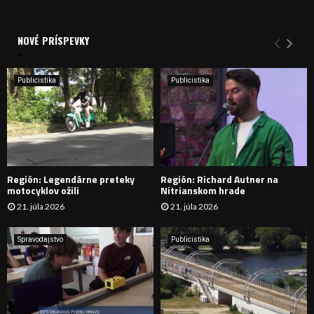
a
V
d
a
NOVÉ PRÍSPEVKY
Y
n
i
H
e
Publicistika
Publicistika
:
Ľ
A
D
Región: Legendárne preteky
Región: Richard Autner na
Á
motocyklov ožili
Nitrianskom hrade
21. júla 2026
21. júla 2026
V
A
Spravodajstvo
Publicistika
N
I