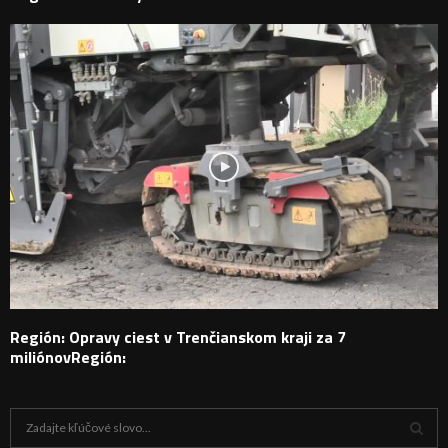
Región: Opravy ciest v Trenčianskom kraji za 7
miliónovRegión:
H
ľ