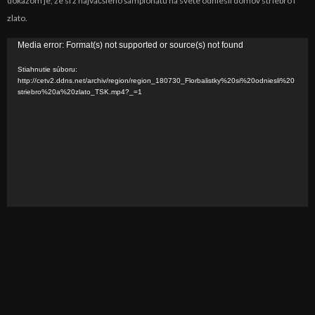
dôkazom je, že si z najväčšieho šampionátu na svete odniesli domov striebro i
zlato.
V
Media error: Format(s) not supported or source(s) not found
i
Stiahnutie súboru:
d
http://cetv2.ddns.net/archiv/region/region_180730_Florbalistky%20si%20odniesli%20
striebro%20a%20zlato_TSK.mp4?_=1
e
o
p
r
e
h
r
á
v
a
č