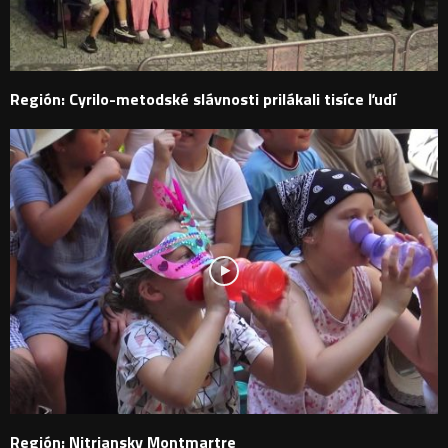
Región: Cyrilo-metodské slávnosti prilákali tisíce ľudí
Región: Nitriansky Montmartre