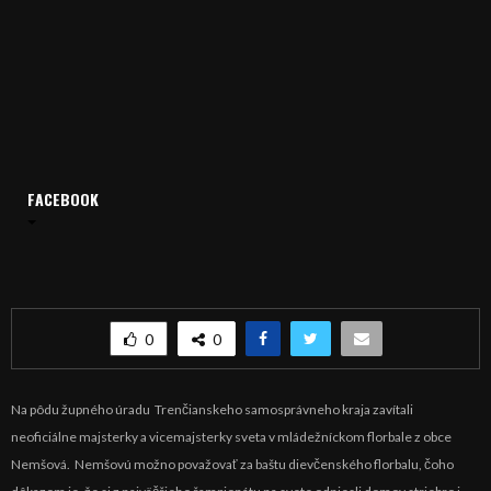
FACEBOOK
Domov
Archív
Publicistika
REGIÓN: Florbalistky si odniesli striebro a zlato
REGIÓN: Florbalistky si odniesli striebro a zlato
0
0
Na pôdu župného úradu Trenčianskeho samosprávneho kraja zavítali
neoficiálne majsterky a vicemajsterky sveta v mládežníckom florbale z obce
Nemšová. Nemšovú možno považovať za baštu dievčenského florbalu, čoho