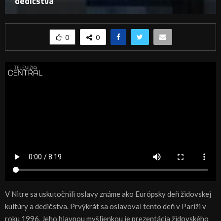
dedičstva
0
0
V Nitre sa uskutočnili oslavy známe ako Európsky deň židovskej
kultúry a dedičstva. Prvýkrát sa oslavoval tento deň v Paríži v
roku 1996. Jeho hlavnou myšlienkou je prezentácia židovského