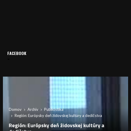
FACEBOOK
Domov
Archív
Publicistika
Región: Európsky deň židovskej kultúry a dedičstva
Región: Európsky deň židovskej kultúry a