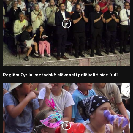
Región: Cyrilo-metodské slávnosti prilákali tisíce ľudí