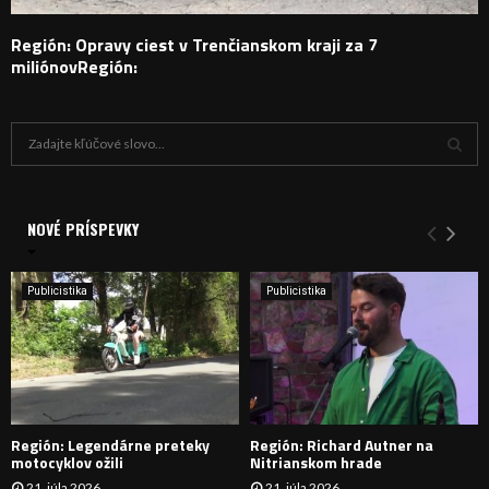
Región: Opravy ciest v Trenčianskom kraji za 7
miliónovRegión:
H
ľ
a
V
d
a
NOVÉ PRÍSPEVKY
Y
n
i
H
e
Publicistika
Publicistika
:
Ľ
A
D
Región: Legendárne preteky
Región: Richard Autner na
Á
motocyklov ožili
Nitrianskom hrade
21. júla 2026
21. júla 2026