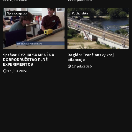
V
A
Spravodajstvo
Publicistika
N
I
E
Správa: FYZIKA SA MENÍ NA
Región: Trenčiansky kraj
DOBRODRUŽSTVO PLNÉ
bilancuje
EXPERIMENTOV
17. júla 2026
17. júla 2026