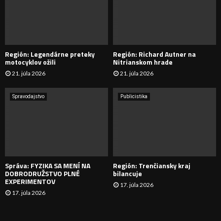
A
D
Región: Legendárne preteky
Región: Richard Autner na
Á
motocyklov ožili
Nitrianskom hrade
21. júla 2026
21. júla 2026
V
A
Spravodajstvo
Publicistika
N
I
E
Správa: FYZIKA SA MENÍ NA
Región: Trenčiansky kraj
DOBRODRUŽSTVO PLNÉ
bilancuje
EXPERIMENTOV
17. júla 2026
17. júla 2026