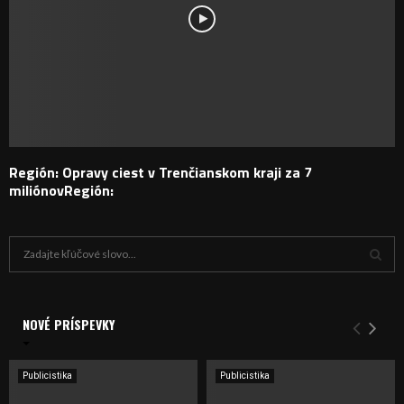
Región: Opravy ciest v Trenčianskom kraji za 7
miliónovRegión:
H
ľ
a
V
d
a
NOVÉ PRÍSPEVKY
Y
n
i
H
e
Publicistika
Publicistika
:
Ľ