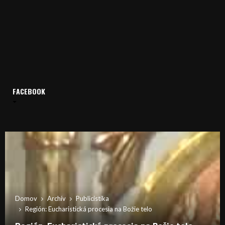
FACEBOOK
Domov
Archív
Publicistika
Región: Eucharistická procesia na Božie telo