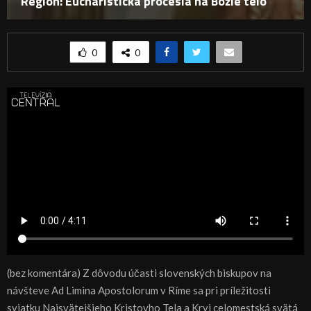
Región: Eucharistická procesia na Božie telo
0
0
(bez komentára) Z dôvodu účasti slovenských biskupov na
návšteve Ad Limina Apostolorum v Ríme sa pri príležitosti
sviatku Najsvätejšieho Kristovho Tela a Krvi celomestská svätá