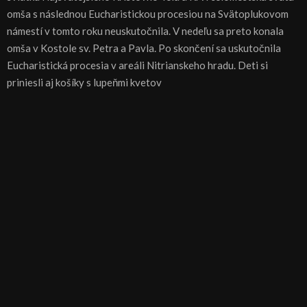
omša s následnou Eucharistickou procesiou na Svätoplukovom
námestí v tomto roku neuskutočnila. V nedeľu sa preto konala
omša v Kostole sv. Petra a Pavla. Po skončení sa uskutočnila
Eucharistická procesia v areáli Nitrianskeho hradu. Deti si
priniesli aj košíky s lupeňmi kvetov