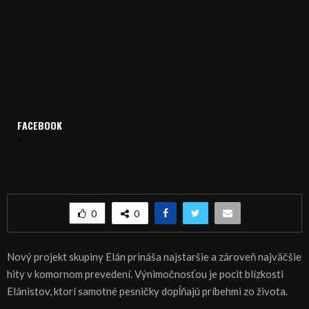
FACEBOOK
Domov
Archív
Publicistika
REGIÓN: Elánisti navštívili Nitru
REGIÓN: Elánisti navštívili Nitru
0
0
Nový projekt skupiny Elán prináša najstaršie a zároveň najväčšie
hity v komornom prevedení. Výnimočnosťou je pocit blízkosti
Elánistov, ktorí samotné pesničky dopĺňajú príbehmi zo života.