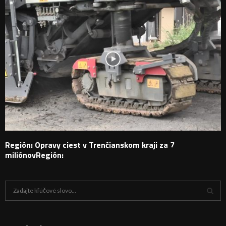
Región: Opravy ciest v Trenčianskom kraji za 7
miliónovRegión:
H
ľ
a
V
d