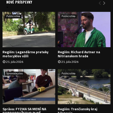
a
NOVÉ PRÍSPEVKY
Y
n
i
H
e
Publicistika
Publicistika
:
Ľ
A
D
Región: Legendárne preteky
Región: Richard Autner na
Á
motocyklov ožili
Nitrianskom hrade
21. júla 2026
21. júla 2026
V
A
Spravodajstvo
Publicistika
N
I
E
Správa: FYZIKA SA MENÍ NA
Región: Trenčiansky kraj
DOBRODRUŽSTVO PLNÉ
bilancuje