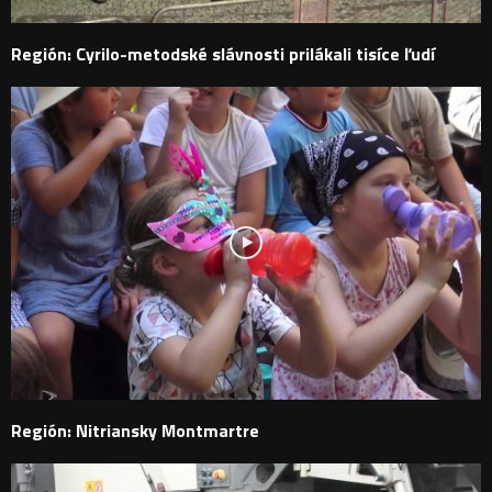
Región: Cyrilo-metodské slávnosti prilákali tisíce ľudí
Región: Nitriansky Montmartre