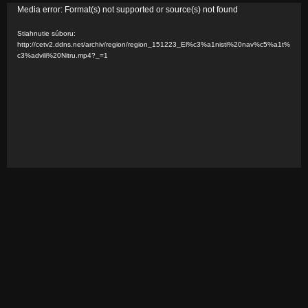
V
Media error: Format(s) not supported or source(s) not found
i
Stiahnutie súboru:
d
http://cetv2.ddns.net/archiv/region/region_151223_El%c3%a1nisti%20nav%c5%a1t%
c3%advili%20Nitru.mp4?_=1
e
o
p
r
e
h
r
á
v
a
č