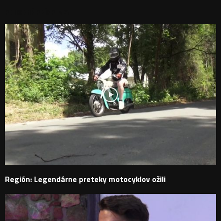
PODOBNÉ PRÍSPEVKY
Región: Legendárne preteky motocyklov ožili