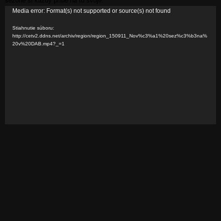
sezóne si každý príde na to svoje.
V
Media error: Format(s) not supported or source(s) not found
i
Stiahnutie súboru:
d
http://cetv2.ddns.net/archiv/region/region_150911_Nov%c3%a1%20sez%c3%b3na%
20v%20DAB.mp4?_=1
e
o
p
r
e
h
r
á
v
a
č