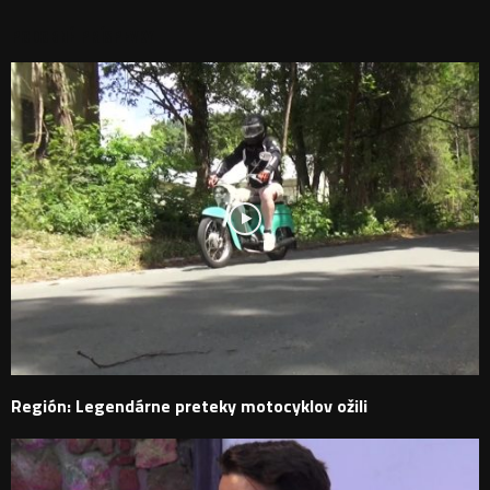
PODOBNÉ PRÍSPEVKY
Región: Legendárne preteky motocyklov ožili