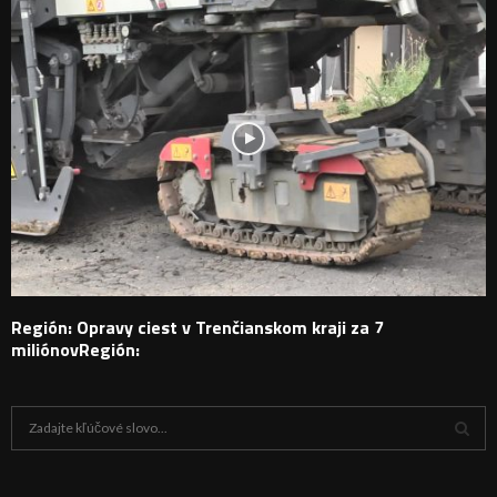
Región: Opravy ciest v Trenčianskom kraji za 7
miliónovRegión:
H
ľ
a
V
d