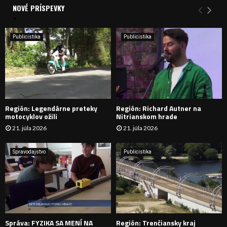
a
NOVÉ PRÍSPEVKY
Y
n
i
H
e
Publicistika
Publicistika
:
Ľ
A
D
Región: Legendárne preteky
Región: Richard Autner na
Á
motocyklov ožili
Nitrianskom hrade
21. júla 2026
21. júla 2026
V
A
Spravodajstvo
Publicistika
N
I
E
Správa: FYZIKA SA MENÍ NA
Región: Trenčiansky kraj