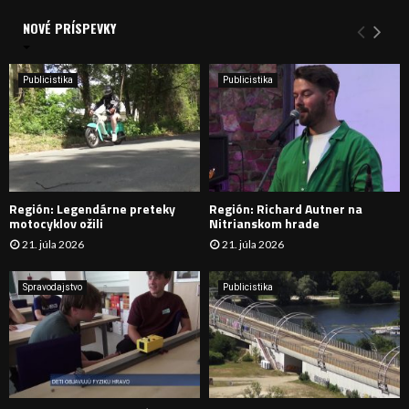
d
a
NOVÉ PRÍSPEVKY
Y
n
i
H
e
Publicistika
Publicistika
:
Ľ
A
D
Región: Legendárne preteky
Región: Richard Autner na
Á
motocyklov ožili
Nitrianskom hrade
21. júla 2026
21. júla 2026
V
A
Spravodajstvo
Publicistika
N
I
E