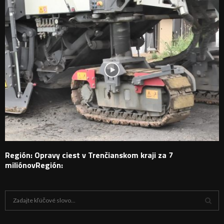
Región: Opravy ciest v Trenčianskom kraji za 7
miliónovRegión:
H
ľ
a
V