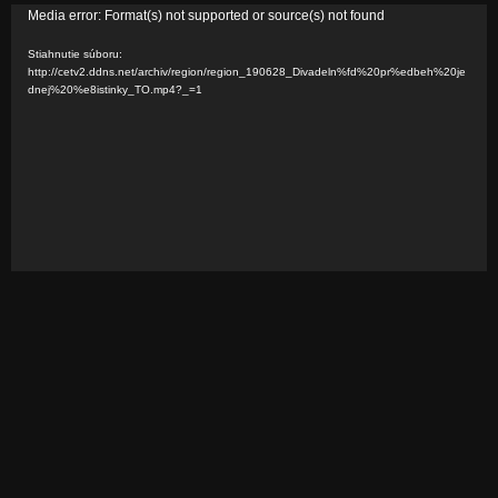
V
Media error: Format(s) not supported or source(s) not found
i
Stiahnutie súboru:
d
http://cetv2.ddns.net/archiv/region/region_190628_Divadeln%fd%20pr%edbeh%20je
dnej%20%e8istinky_TO.mp4?_=1
e
o
p
r
e
h
r
á
v
a
č