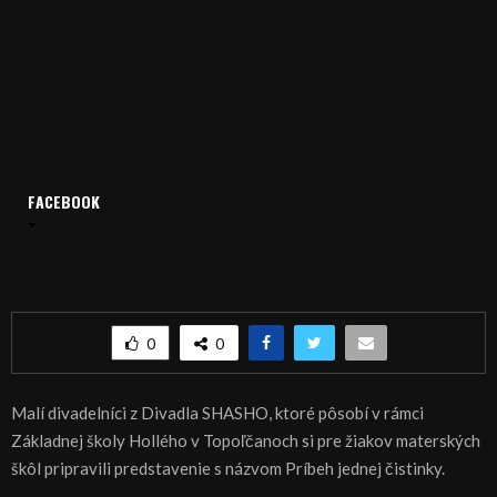
FACEBOOK
Domov
Archív
Publicistika
REGIÓN: Divadelný príbeh jednej čistinky
REGIÓN: Divadelný príbeh jednej čistinky
0
0
Malí divadelníci z Divadla SHASHO, ktoré pôsobí v rámci
Základnej školy Hollého v Topoľčanoch si pre žiakov materských
škôl pripravili predstavenie s názvom Príbeh jednej čistinky.