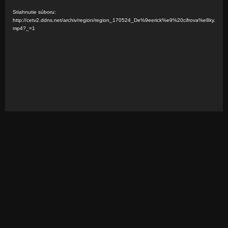
i
Stiahnutie súboru:
d
http://cetv2.ddns.net/archiv/region/region_170524_De%9eerick%e9%20cifrova%e8ky.
mp4?_=1
e
o
p
r
e
h
r
á
v
a
č