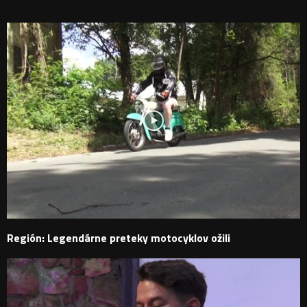
PODOBNÉ PRÍSPEVKY
Región: Legendárne preteky motocyklov ožili