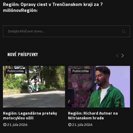
Región: Opravy ciest v Trenčianskom kraji za 7
miliónovRegión:
H
ľ
a
V
d
a
NOVÉ PRÍSPEVKY
Y
n
i
H
e
Publicistika
Publicistika
:
Ľ
A
D
Región: Legendárne preteky
Región: Richard Autner na
Á
motocyklov ožili
Nitrianskom hrade
21. júla 2026
21. júla 2026
V