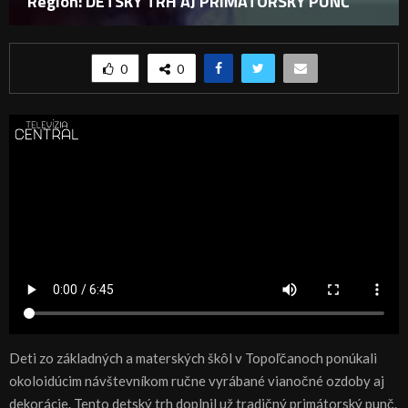
Región: DETSKÝ TRH AJ PRIMÁTORSKÝ PUNČ
0
0
Deti zo základných a materských škôl v Topoľčanoch ponúkali
okoloidúcim návštevníkom ručne vyrábané vianočné ozdoby aj
dekorácie. Tento detský trh doplnil už tradičný primátorský punč.