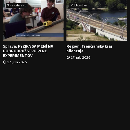
A
Spravodajstvo
Publicistika
N
I
E
Správa: FYZIKA SA MENÍ NA
Región: Trenčiansky kraj
DOBRODRUŽSTVO PLNÉ
bilancuje
EXPERIMENTOV
17. júla 2026
17. júla 2026