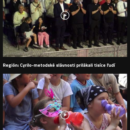
Región: Cyrilo-metodské slávnosti prilákali tisíce ľudí