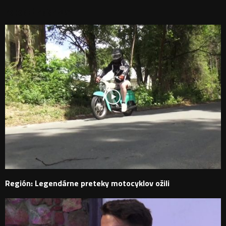
PODOBNÉ PRÍSPEVKY
Región: Legendárne preteky motocyklov ožili