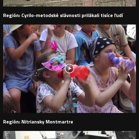
Región: Cyrilo-metodské slávnosti prilákali tisíce ľudí
Región: Nitriansky Montmartre