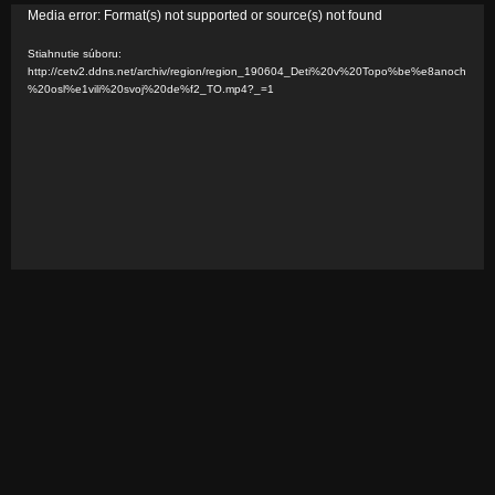
V
Media error: Format(s) not supported or source(s) not found
i
Stiahnutie súboru:
d
http://cetv2.ddns.net/archiv/region/region_190604_Deti%20v%20Topo%be%e8anoch
%20osl%e1vili%20svoj%20de%f2_TO.mp4?_=1
e
o
p
r
e
h
r
á
v
a
č