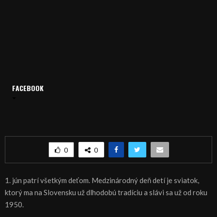
FACEBOOK
Domov
Archív
Publicistika
REGIÓN: Deti v Topoľčanoch oslávili svoj deň
REGIÓN: Deti v Topoľčanoch oslávili svoj deň
0
0
1. jún patrí všetkým deťom. Medzinárodný deň detí je sviatok,
ktorý ma na Slovensku už dlhodobú tradíciu a slávi sa už od roku
1950.