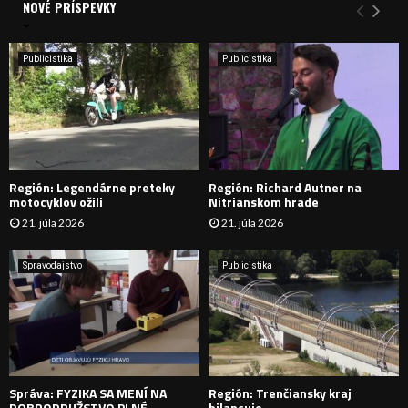
a
NOVÉ PRÍSPEVKY
Y
n
i
H
e
Publicistika
Publicistika
:
Ľ
A
D
Región: Legendárne preteky
Región: Richard Autner na
Á
motocyklov ožili
Nitrianskom hrade
21. júla 2026
21. júla 2026
V
A
Spravodajstvo
Publicistika
N
I
E
Správa: FYZIKA SA MENÍ NA
Región: Trenčiansky kraj
DOBRODRUŽSTVO PLNÉ
bilancuje