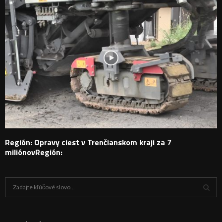
Región: Opravy ciest v Trenčianskom kraji za 7
miliónovRegión:
H
ľ
a
V
d