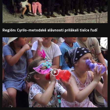
Región: Cyrilo-metodské slávnosti prilákali tisíce ľudí