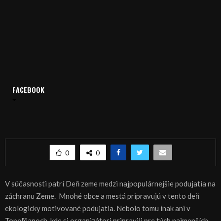
FACEBOOK
Domov
Archív
Publicistika
REGIÓN: Deň Zeme slávili aj Topoľčany
REGIÓN: Deň Zeme slávili aj Topoľčany
0
0
V súčasnosti patrí Deň zeme medzi najpopulárnejšie podujatia na
záchranu Zeme. Mnohé obce a mestá pripravujú v tento deň
ekologicky motivované podujatia. Nebolo tomu inak ani v
Topoľčanoch, kde si organizátori pripravili pre tých najmenších