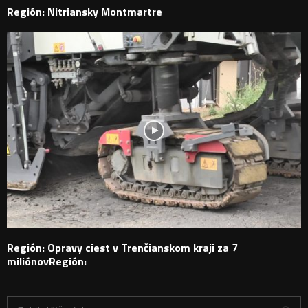
Región: Nitriansky Montmartre
Región: Opravy ciest v Trenčianskom kraji za 7
miliónovRegión:
H