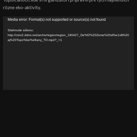
rôzne eko-aktivity.
V
Media error: Format(s) not supported or source(s) not found
i
Stiahnutie súboru:
d
http://cetv2.ddns.net/archiv/region/region_190427_De%f2%20Zeme%20sl%e1vili%20
aj%20Topo%be%e8any_TO.mp4?_=1
e
o
p
r
e
h
r
á
v
a
č