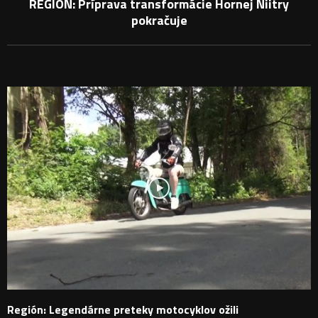
REGIÓN: Príprava transformácie Hornej Niitry
pokračuje
PODOBNÉ PRÍSPEVKY
Región: Legendárne preteky motocyklov ožili