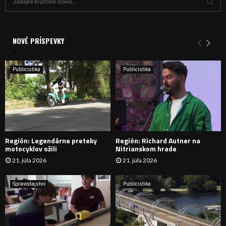
ľ
a
V
d
a
NOVÉ PRÍSPEVKY
Y
n
i
H
e
Publicistika
Publicistika
:
Ľ
A
D
Región: Legendárne preteky
Región: Richard Autner na
Á
motocyklov ožili
Nitrianskom hrade
21. júla 2026
21. júla 2026
V
A
Spravodajstvo
Publicistika
N
I