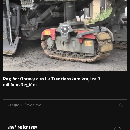
Región: Opravy ciest v Trenčianskom kraji za 7
miliónovRegión:
H
ľ
a
V
d
a
NOVÉ PRÍSPEVKY
Y