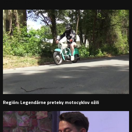
PODOBNÉ PRÍSPEVKY
Región: Legendárne preteky motocyklov ožili