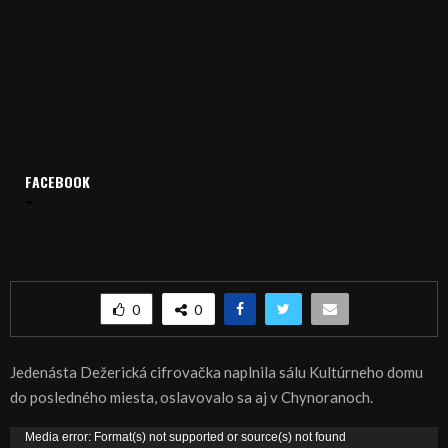
Domov
Archív
Publicistika
REGIÓN: Deň v znamení okrúhleho výročia i festivalu
FACEBOOK
heligóniek
REGIÓN: Deň v znamení okrúhleho výročia i
festivalu heligóniek
0
0
Jedenásta Dežerická cifrovačka naplnila sálu Kultúrneho domu
do posledného miesta, oslavovalo sa aj v Chynoranoch.
V
Media error: Format(s) not supported or source(s) not found