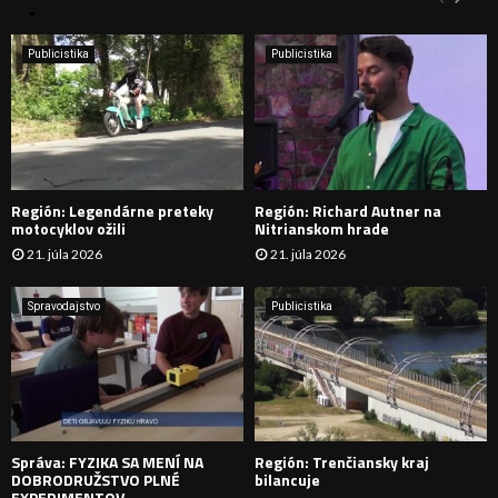
n
i
H
e
Publicistika
Publicistika
:
Ľ
A
D
Región: Legendárne preteky
Región: Richard Autner na
Á
motocyklov ožili
Nitrianskom hrade
21. júla 2026
21. júla 2026
V
A
Spravodajstvo
Publicistika
N
I
E
Správa: FYZIKA SA MENÍ NA
Región: Trenčiansky kraj
DOBRODRUŽSTVO PLNÉ
bilancuje
EXPERIMENTOV