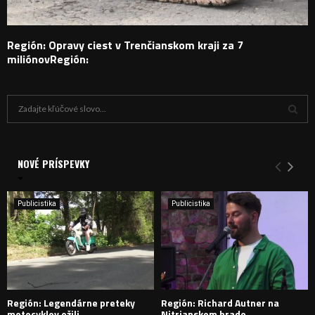
Región: Opravy ciest v Trenčianskom kraji za 7
miliónovRegión:
H
ľ
a
V
d
a
NOVÉ PRÍSPEVKY
Y
n
i
H
e
Publicistika
Publicistika
:
Ľ
A
D
Región: Legendárne preteky
Región: Richard Autner na
Á
motocyklov ožili
Nitrianskom hrade