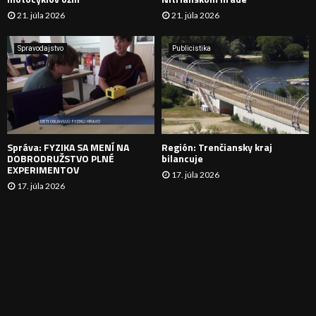
21. júla 2026
21. júla 2026
V
A
Spravodajstvo
Publicistika
N
I
E
Správa: FYZIKA SA MENÍ NA
Región: Trenčiansky kraj
DOBRODRUŽSTVO PLNÉ
bilancuje
EXPERIMENTOV
17. júla 2026
17. júla 2026