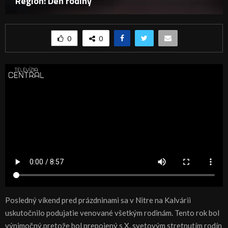
Región: Deň rodiny
0
0
Posledný víkend pred prázdninami sa v Nitre na Kalvárii
uskutočnilo podujatie venované všetkým rodinám. Tento rok bol
výnimočný,pretože bol prepojený s X. svetovým stretnutím rodín