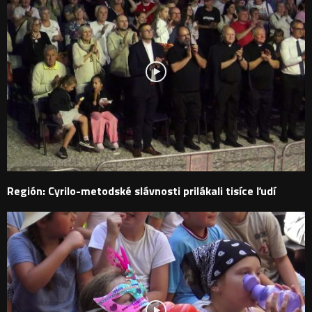
Región: Cyrilo-metodské slávnosti prilákali tisíce ľudí