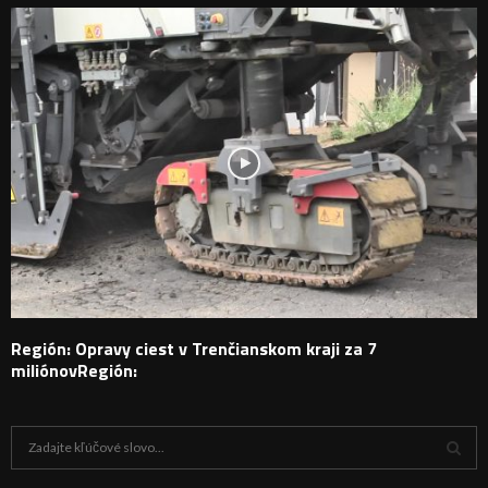
Región: Opravy ciest v Trenčianskom kraji za 7
miliónovRegión:
H
ľ
a