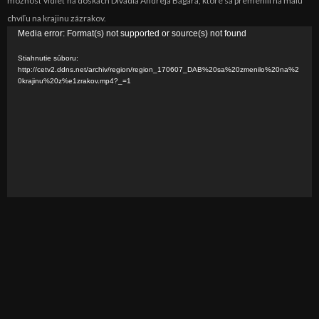
možnosť vidieť na doskách Divadla Andreja Bagara, ktoré sa premenili na malú
chvíľu na krajinu zázrakov.
V
Media error: Format(s) not supported or source(s) not found
i
Stiahnutie súboru:
d
http://cetv2.ddns.net/archiv/region/region_170607_DAB%20sa%20zmenilo%20na%2
0krajinu%20z%e1zrakov.mp4?_=1
e
o
p
r
e
h
r
á
v
a
č