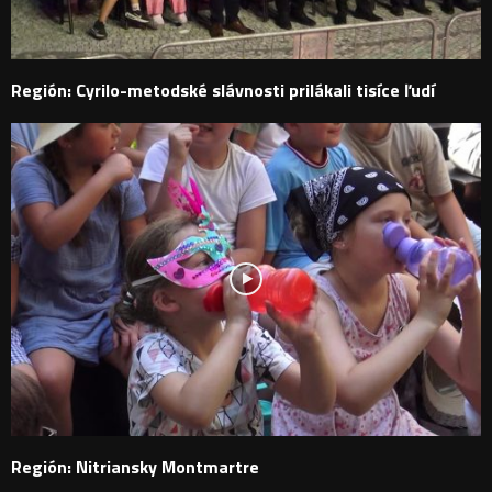
Región: Cyrilo-metodské slávnosti prilákali tisíce ľudí
Región: Nitriansky Montmartre