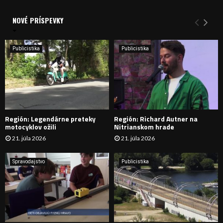
V
d
a
NOVÉ PRÍSPEVKY
Y
n
i
H
e
Publicistika
Publicistika
:
Ľ
A
D
Región: Legendárne preteky
Región: Richard Autner na
Á
motocyklov ožili
Nitrianskom hrade
21. júla 2026
21. júla 2026
V
A
Spravodajstvo
Publicistika
N
I
E