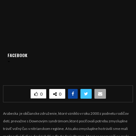
FACEBOOK
Domov
Archív
Publicistika
REGIÓN: DAB sa zmenilo na krajinu zázrakov
REGIÓN: DAB sa zmenilo na krajinu zázrakov
0
0
Arabeska je občianske združenie, ktoré vzniklo v roku 2000 z podnetu rodičov
detí, prevažne s Downovým syndrómom,ktoré pociťovali potrebu zmysluplne
tráviť voľný čas v nitrianskom regióne. A to,ako zmysluplne ho trávili sme mali