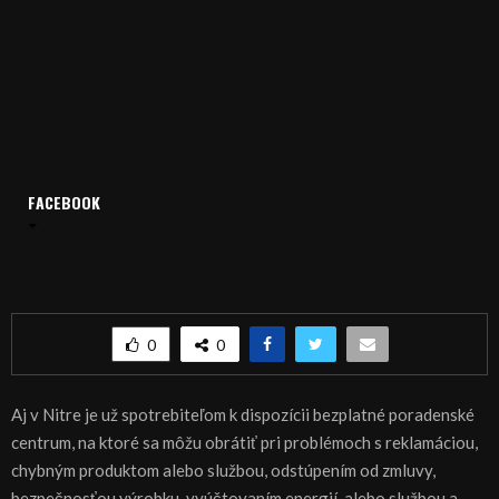
FACEBOOK
Domov
Archív
Publicistika
REGIÓN: Čo s reklamáciou tovaru a služieb?
REGIÓN: Čo s reklamáciou tovaru a služieb?
0
0
Aj v Nitre je už spotrebiteľom k dispozícii bezplatné poradenské
centrum, na ktoré sa môžu obrátiť pri problémoch s reklamáciou,
chybným produktom alebo službou, odstúpením od zmluvy,
bezpečnosťou výrobku, vyúčtovaním energií alebo službou a