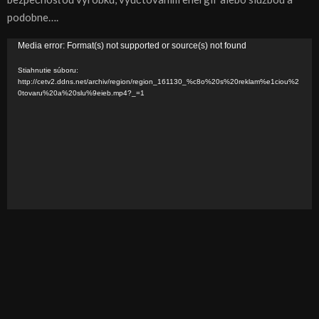
podobne….
V
Media error: Format(s) not supported or source(s) not found
i
Stiahnutie súboru:
d
http://cetv2.ddns.net/archiv/region/region_161130_%c8o%20s%20reklam%e1ciou%2
0tovaru%20a%20slu%9eieb.mp4?_=1
e
o
p
r
e
h
r
á
v
a
č