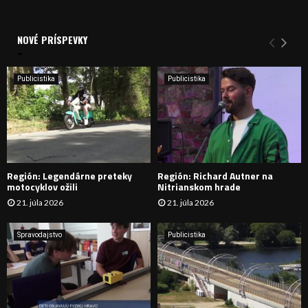
a
V
d
a
NOVÉ PRÍSPEVKY
Y
n
i
H
e
Publicistika
Publicistika
:
Ľ
A
D
Región: Legendárne preteky
Región: Richard Autner na
Á
motocyklov ožili
Nitrianskom hrade
21. júla 2026
21. júla 2026
V
A
Spravodajstvo
Publicistika
N
I