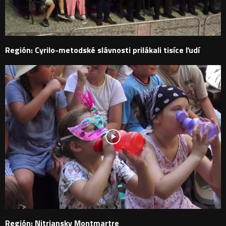
Región: Cyrilo-metodské slávnosti prilákali tisíce ľudí
Región: Nitriansky Montmartre