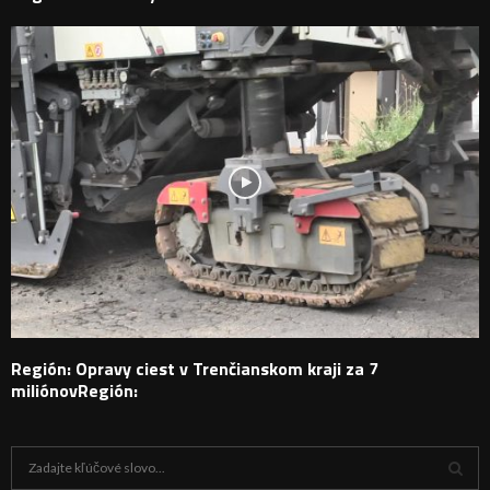
Región: Opravy ciest v Trenčianskom kraji za 7
miliónovRegión:
H
ľ