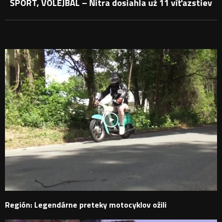
ŠPORT, VOLEJBAL – Nitra dosiahla už 11 víťazstiev
PODOBNÉ PRÍSPEVKY
Región: Legendárne preteky motocyklov ožili