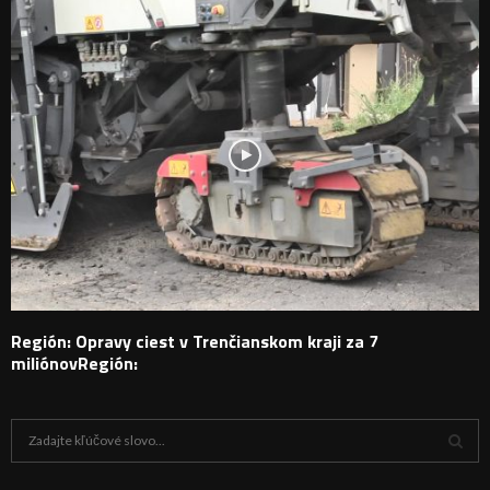
Región: Opravy ciest v Trenčianskom kraji za 7
miliónovRegión:
H
ľ
a
V