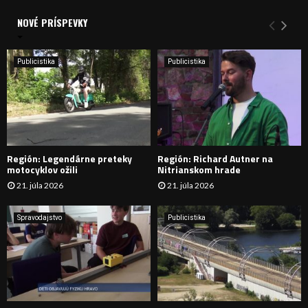
d
a
NOVÉ PRÍSPEVKY
Y
n
i
H
e
Publicistika
Publicistika
:
Ľ
A
D
Región: Legendárne preteky
Región: Richard Autner na
Á
motocyklov ožili
Nitrianskom hrade
21. júla 2026
21. júla 2026
V
A
Spravodajstvo
Publicistika
N
I
E