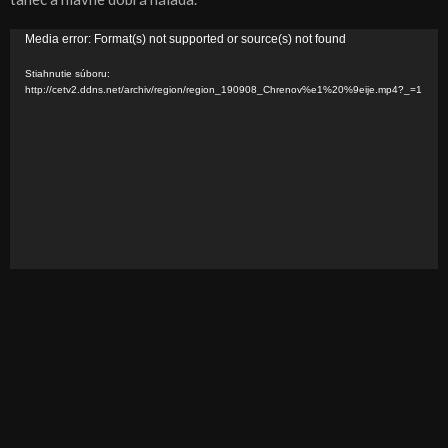
V
Media error: Format(s) not supported or source(s) not found
i
Stiahnutie súboru:
d
http://cetv2.ddns.net/archiv/region/region_190908_Chrenov%e1%20%9eije.mp4?_=1
e
o
p
r
e
h
r
á
v
a
č