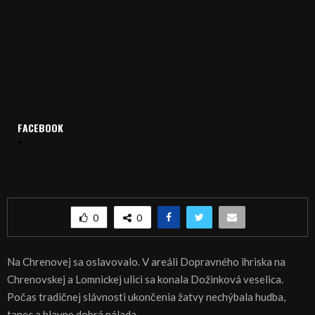
FACEBOOK
Domov
Archív
Publicistika
REGIÓN: Chrenová žije
REGIÓN: Chrenová žije
0
0
Na Chrenovej sa oslavovalo. V areáli Dopravného ihriska na
Chrenovskej a Lomnickej ulici sa konala Dožinková veselica.
Počas tradičnej slávnosti ukončenia žatvy nechýbala hudba,
tanec a hlavne dobrá nálada.