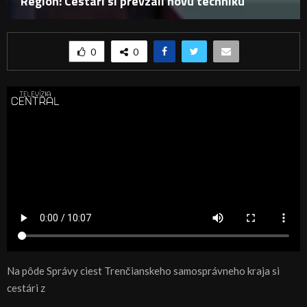
Región: Cestári si prevzali novú techniku
0
0
Na pôde Správy ciest Trenčianskeho samosprávneho kraja si
cestári z