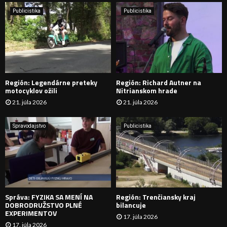
i
H
e
Publicistika
Publicistika
:
Ľ
A
D
Región: Legendárne preteky
Región: Richard Autner na
Á
motocyklov ožili
Nitrianskom hrade
21. júla 2026
21. júla 2026
V
A
Spravodajstvo
Publicistika
N
I
E
Správa: FYZIKA SA MENÍ NA
Región: Trenčiansky kraj
DOBRODRUŽSTVO PLNÉ
bilancuje
EXPERIMENTOV
17. júla 2026
17. júla 2026