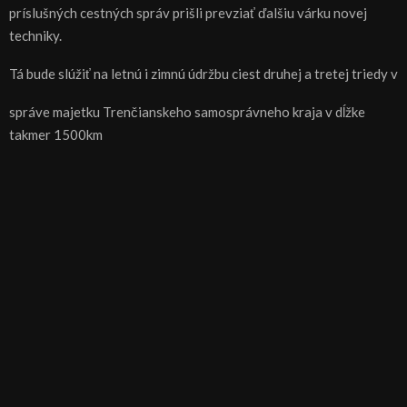
príslušných cestných správ prišli prevziať ďalšiu várku novej
techniky.
Tá bude slúžiť na letnú i zimnú údržbu ciest druhej a tretej triedy v
správe majetku Trenčianskeho samosprávneho kraja v dĺžke
takmer 1500km