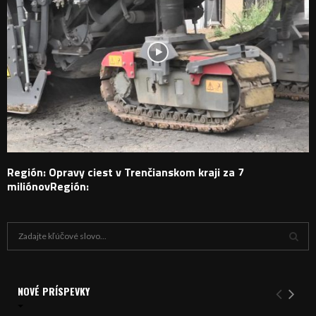
Región: Opravy ciest v Trenčianskom kraji za 7
miliónovRegión:
H
ľ
a
V
d
a
NOVÉ PRÍSPEVKY
Y
n