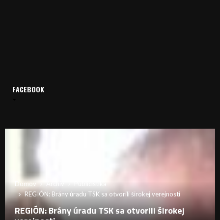
FACEBOOK
Domov
Archív
Publicistika
REGIÓN: Brány úradu TSK sa otvorili širokej verejnosti
REGIÓN: Brány úradu TSK sa otvorili širokej