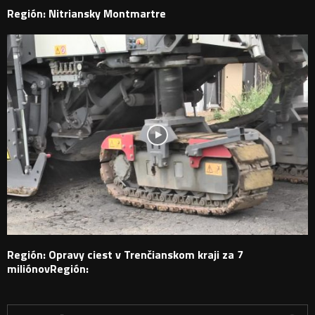
Región: Nitriansky Montmartre
Región: Opravy ciest v Trenčianskom kraji za 7
miliónovRegión:
H