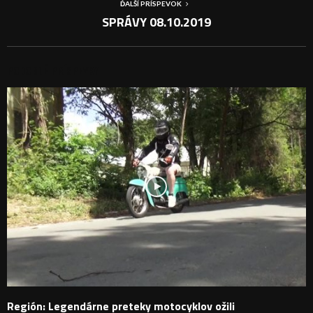
ĎALŠÍ PRÍSPEVOK
SPRÁVY 08.10.2019
PODOBNÉ PRÍSPEVKY
Región: Legendárne preteky motocyklov ožili