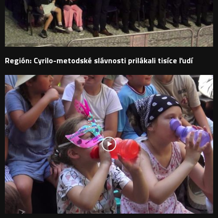
Región: Cyrilo-metodské slávnosti prilákali tisíce ľudí