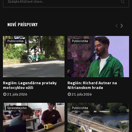
ľ
a
V
d
a
NOVÉ PRÍSPEVKY
Y
n
i
H
e
Publicistika
Publicistika
:
Ľ
A
D
Región: Legendárne preteky
Región: Richard Autner na
Á
motocyklov ožili
Nitrianskom hrade
21. júla 2026
21. júla 2026
V
A
Spravodajstvo
Publicistika
N
I