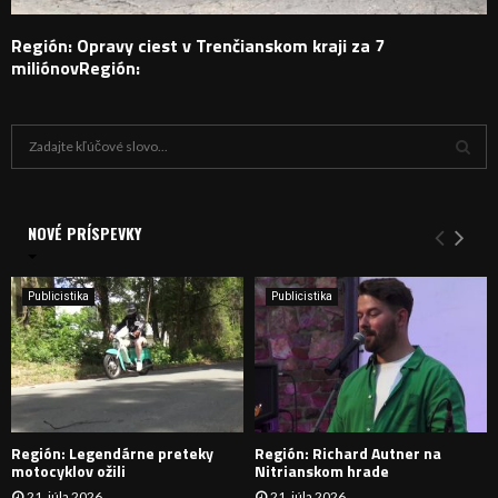
Región: Opravy ciest v Trenčianskom kraji za 7
miliónovRegión:
H
ľ
a
V
d
a
NOVÉ PRÍSPEVKY
Y
n
i
H
e
Publicistika
Publicistika
:
Ľ
A
D
Región: Legendárne preteky
Región: Richard Autner na
Á
motocyklov ožili
Nitrianskom hrade
21. júla 2026
21. júla 2026