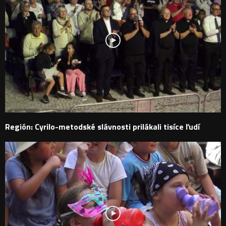
Región: Cyrilo-metodské slávnosti prilákali tisíce ľudí