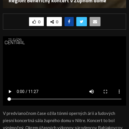
Región: Benefičný koncert v Župnom dome
0
0
V predvianočnom čase ožila tónmi operných árií a ľudových
piesní koncertná sála župného domu v Nitre. Koncert to bol
výnimočný. Okrem úžasných výkonov súrodencov Babjakovcov