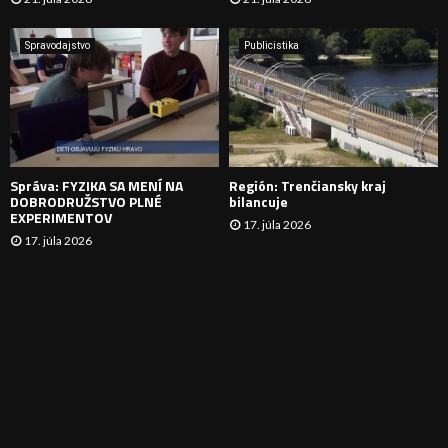
V
A
Spravodajstvo
Publicistika
N
I
E
Správa: FYZIKA SA MENÍ NA
Región: Trenčiansky kraj
DOBRODRUŽSTVO PLNÉ
bilancuje
EXPERIMENTOV
17. júla 2026
17. júla 2026