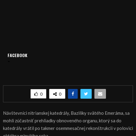
FACEBOOK
Domov
Archív
Publicistika
REGIÓN: Baroko v katedrále
REGIÓN: Baroko v katedrále
0
0
Návštevníci nitrianskej katedrály, Baziliky svätého Emeráma, sa
mohli zúčastniť prehliadky obnoveného organu, ktorý sa do
katedrály vrátil po takmer osemmesačnej rekonštrukcii v polovici
októbra minulého roka.