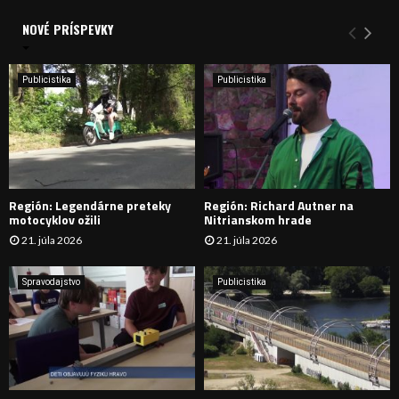
d
a
NOVÉ PRÍSPEVKY
Y
n
i
H
e
Publicistika
Publicistika
:
Ľ
A
D
Región: Legendárne preteky
Región: Richard Autner na
Á
motocyklov ožili
Nitrianskom hrade
21. júla 2026
21. júla 2026
V
A
Spravodajstvo
Publicistika
N
I
E