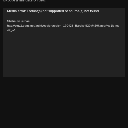
V
Media error: Format(s) not supported or source(s) not found
i
Stiahnutie súboru:
d
http://cetv2.ddns.net/archiv/region/region_170428_Baroko%20v%20katedr%e1le.mp
4?_=1
e
o
p
r
e
h
r
á
v
a
č