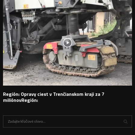
Región: Opravy ciest v Trenčianskom kraji za 7
miliónovRegión:
H
ľ
a
V