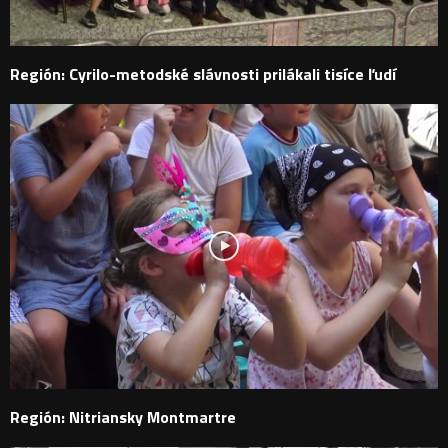
Región: Cyrilo-metodské slávnosti prilákali tisíce ľudí
Región: Nitriansky Montmartre