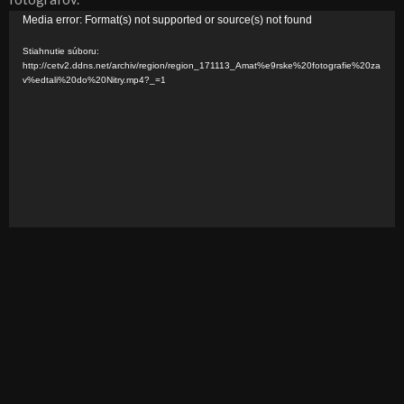
V
Media error: Format(s) not supported or source(s) not found
i
Stiahnutie súboru:
d
http://cetv2.ddns.net/archiv/region/region_171113_Amat%e9rske%20fotografie%20za
v%edtali%20do%20Nitry.mp4?_=1
e
o
p
r
e
h
r
á
v
a
č