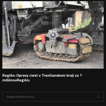
Región: Opravy ciest v Trenčianskom kraji za 7
miliónovRegión:
H
ľ
a