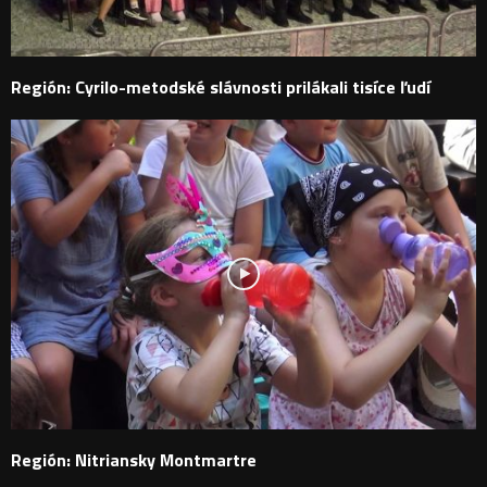
Región: Cyrilo-metodské slávnosti prilákali tisíce ľudí
Región: Nitriansky Montmartre