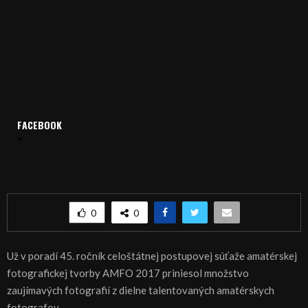
FACEBOOK
Domov
Archív
Publicistika
REGIÓN: Amatérske fotografie zavítali do Nitry
REGIÓN: Amatérske fotografie zavítali do Nitry
0
0
Už v poradí 45. ročník celoštátnej postupovej súťaže amatérskej
fotografickej tvorby AMFO 2017 priniesol množstvo
zaujímavých fotografií z dielne talentovaných amatérskych
fotografov.