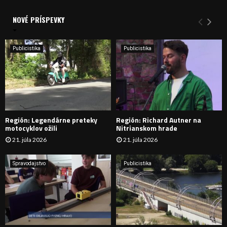
V
d
a
NOVÉ PRÍSPEVKY
Y
n
i
H
e
Publicistika
Publicistika
:
Ľ
A
D
Región: Legendárne preteky
Región: Richard Autner na
Á
motocyklov ožili
Nitrianskom hrade
21. júla 2026
21. júla 2026
V
A
Spravodajstvo
Publicistika
N
I
E