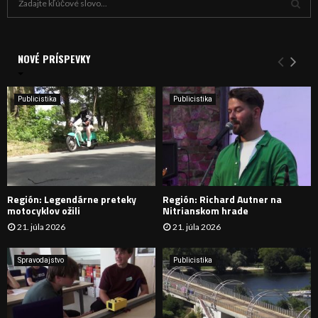
ľ
a
V
d
a
NOVÉ PRÍSPEVKY
Y
n
i
H
e
Publicistika
Publicistika
:
Ľ
A
D
Región: Legendárne preteky
Región: Richard Autner na
Á
motocyklov ožili
Nitrianskom hrade
21. júla 2026
21. júla 2026
V
A
Spravodajstvo
Publicistika
N
I