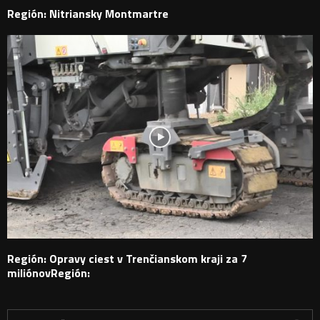
Región: Nitriansky Montmartre
Región: Opravy ciest v Trenčianskom kraji za 7
miliónovRegión:
H