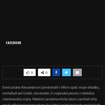
Domov
Archív
Publicistika
FACEBOOK
REGIÓN: Alexandrovci navštívili umeleckú školu v Nitre
REGIÓN: Alexandrovci navštívili umeleckú školu
v Nitre
0
0
Svetoznámi Alexandrovci predviedli v Nitre opäť svoje skladby,
nechýbali ani české, slovenské, či vojenské piesne z obdobia
vlasteneckej vojny. Niektorí predstavitelia zboru zavítali ešte
pred veľkolepým koncertom do jednej z nitrianskych umeleckých