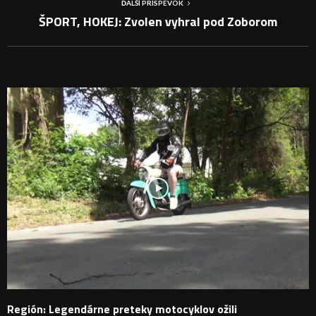
ĎALŠÍ PRÍSPEVOK
ŠPORT, HOKEJ: Zvolen vyhral pod Zoborom
PODOBNÉ PRÍSPEVKY
Región: Legendárne preteky motocyklov ožili