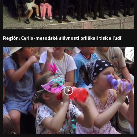
Región: Cyrilo-metodské slávnosti prilákali tisíce ľudí