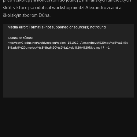
škôl, v ktorej sa odohral workshop medzi Alexandrovcami a
školským zborom Dúha.
V
Media error: Format(s) not supported or source(s) not found
i
Stiahnutie súboru:
d
http://cetv2.ddns.net/archiv/region/region_151012_Alexandrovci%20nav%c5%a1t%c
3%advili%20umeleck%c3%ba%20%c5%a1kolu%20v%20Nitre.mp4?_=1
e
o
p
r
e
h
r
á
v
a
č