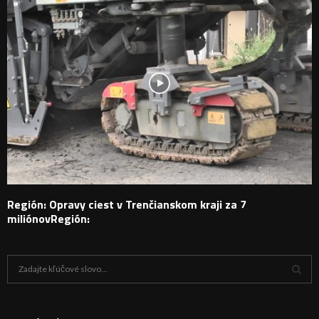
Región: Opravy ciest v Trenčianskom kraji za 7
miliónovRegión:
H
ľ
a
V
d