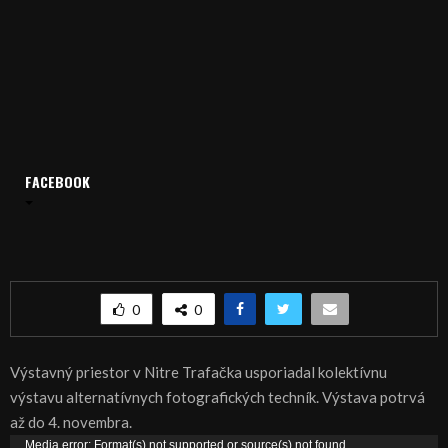
FACEBOOK
Domov
Archív
Publicistika
REGIÓN: Ako sa fotografovalo kedysi a dnes
REGIÓN: Ako sa fotografovalo kedysi a dnes
0
0
Výstavný priestor v Nitre Trafačka usporiadal kolektívnu
výstavu alternatívnych fotografických techník. Výstava potrvá
až do 4. novembra.
V
Media error: Format(s) not supported or source(s) not found