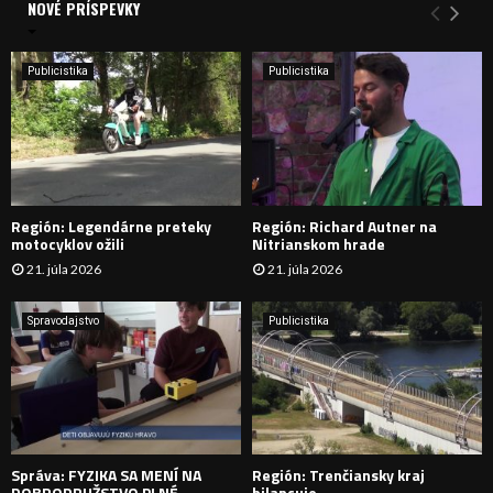
a
NOVÉ PRÍSPEVKY
Y
n
i
H
e
Publicistika
Publicistika
:
Ľ
A
D
Región: Legendárne preteky
Región: Richard Autner na
Á
motocyklov ožili
Nitrianskom hrade
21. júla 2026
21. júla 2026
V
A
Spravodajstvo
Publicistika
N
I
E
Správa: FYZIKA SA MENÍ NA
Región: Trenčiansky kraj
DOBRODRUŽSTVO PLNÉ
bilancuje