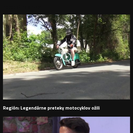
PODOBNÉ PRÍSPEVKY
Región: Legendárne preteky motocyklov ožili