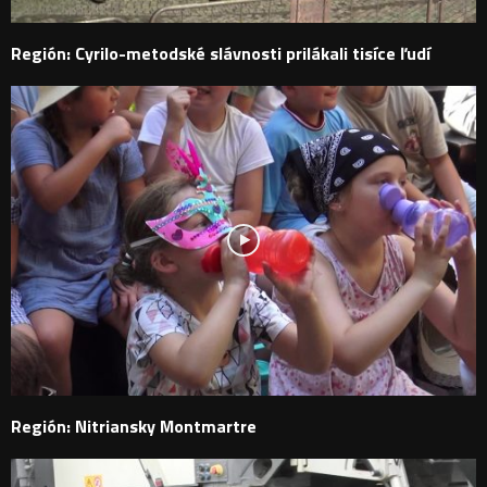
Región: Cyrilo-metodské slávnosti prilákali tisíce ľudí
Región: Nitriansky Montmartre