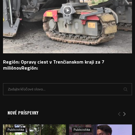
Región: Opravy ciest v Trenčianskom kraji za 7
miliónovRegión:
H
ľ
a
V
d
a
NOVÉ PRÍSPEVKY
Y
n
i
H
e
Publicistika
Publicistika