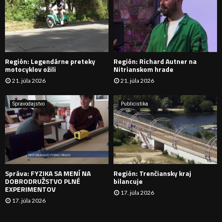
:
Ľ
A
D
Región: Legendárne preteky
Región: Richard Autner na
Á
motocyklov ožili
Nitrianskom hrade
21. júla 2026
21. júla 2026
V
A
Spravodajstvo
Publicistika
N
I
E
Správa: FYZIKA SA MENÍ NA
Región: Trenčiansky kraj
DOBRODRUŽSTVO PLNÉ
bilancuje
EXPERIMENTOV
17. júla 2026
17. júla 2026