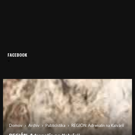
FACEBOOK
Domov
Archív
Publicistika
REGIÓN: Adrenalín na Kalvárii