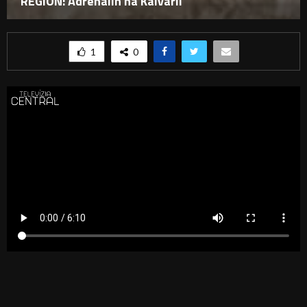
REGIÓN: Adrenalín na Kalvárii
1
0